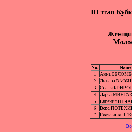
III этап Куб
Жeнщи
Mоло
No.
Name
1
Анна БЕЛОМ
2
Динара ВАФИ
3
Софья КРИВ
4
Дарья МИНГА
5
Евгения НЕЧ
6
Вера ПОТЕХИ
7
Екатерина ЧЕ
Ba