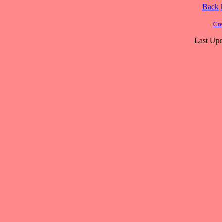
Back
Cre
Last Upd