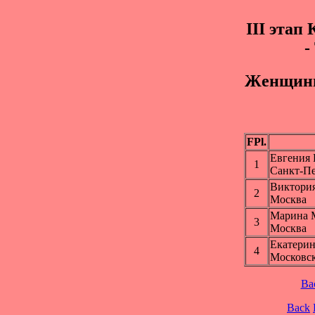
III этап
-
Жeнщины
FPl.
Евгени
1
Санкт-Пе
Виктор
2
Москва
Марина
3
Москва
Екатери
4
Московск
Ba
Back