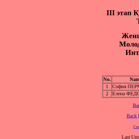
III этап 
Жeнщ
Mоло
Инт
No.
Nam
1
София ПЕ
2
Елена ФЕ
Ba
Back
Cre
Last Upd