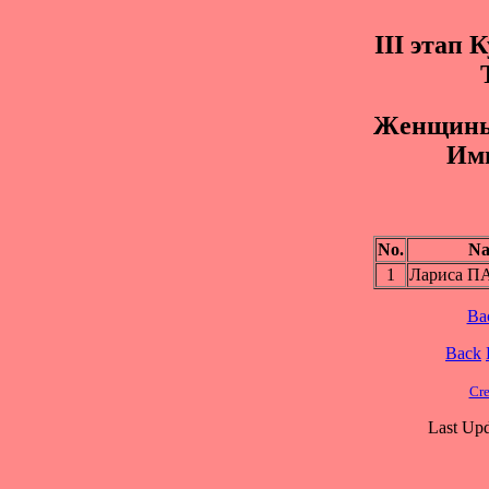
III этап 
Жeнщины 
Им
No.
N
1
Лариса 
Ba
Back
Cre
Last Upd