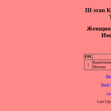
III этап 
Жeнщины
Им
FPl.
Валенти
1
Москва
Ba
Back
Cre
Last Upd