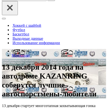
Меню
навигации
Хоккей с шайбой
Футбол
Баскетбол
Выходные данные
Использование информации
05.12.2014
Мотоспорт
13 декабря 2014 года на
автодроме KAZANRING
соберутся лучшие
автоспорстмены-любители
13 декабря стартует многоэтапная захватывающая гонка