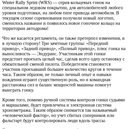
Winter Rally Sprint (WRS) — серия кольцевых гонок на
специальном ледовом покрытии, для автолюбителей любого
уровня подготовки, на любом типе привода автомобиля. В
текущем сезоне соревнования получили новый логотип,
сменилось название и появилось новое гоночное кольцо на
территории автодрома!
Что же касается регламента, он также претерпел изменения, и
в лучшую сторону! Три зачетные группы: «Передний
привод», «Задний привод», «Полный привод», плюс гонка на
выносливость — Эндуранс. Участникам этой гонки
предстоит проехать целый час, сделав всего одну остановку с
обязательной сменой пилота. Победителем становится
участник проехавший большее количество кругов в течение
часа. Таким образом, не только личный опыт и навыки
вождения играют существенную роль, но и командная
расстановка сил и баланс мощностей машины помогут
выиграть гонку.
Кроме того, помимо ручной системы контроля гонки судьями
и маршалами, будет привлечена и электронная система
хронометража. Таким образом снимается так называемый
«человеческий фактор», но учет сбитых соперников или
фальстарт будут контролировать люди вдоль трассы.