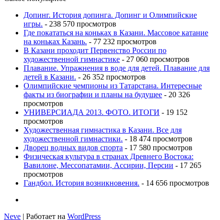
Допинг. История допинга. Допинг и Олимпийские
игры.
- 238 570 просмотров
Где покататься на коньках в Казани. Массовое катание
на коньках Казань.
- 77 232 просмотров
В Казани проходит Первенство России по
художественной гимнастике
- 27 060 просмотров
Плавание. Упражнения в воде для детей. Плавание для
детей в Казани.
- 26 352 просмотров
Олимпийские чемпионы из Татарстана. Интересные
факты из биографии и планы на будущее
- 20 326
просмотров
УНИВЕРСИАДА 2013. ФОТО. ИТОГИ
- 19 152
просмотров
Художественная гимнастика в Казани. Все для
художественной гимнастики.
- 18 474 просмотров
Дворец водных видов спорта
- 17 580 просмотров
Физическая культура в странах Древнего Востока:
Вавилоне, Мессопатамии, Ассирии, Персии
- 17 265
просмотров
Гандбол. История возникновения.
- 14 656 просмотров
Neve
| Работает на
WordPress