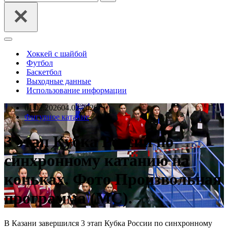
Меню
навигации
Хоккей с шайбой
Футбол
Баскетбол
Выходные данные
Использование информации
01.02.2026
04.02.2026
Фигурное катание
3 этап Кубка России по
синхронному катанию на
коньках. Фото Произвольная
программа (МС).
В Казани завершился 3 этап Кубка России по синхронному