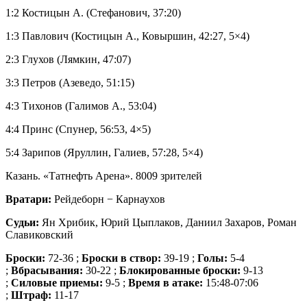
1:2 Костицын А. (Стефанович, 37:20)
1:3 Павлович (Костицын А., Ковыршин, 42:27, 5×4)
2:3 Глухов (Лямкин, 47:07)
3:3 Петров (Азеведо, 51:15)
4:3 Тихонов (Галимов А., 53:04)
4:4 Принс (Спунер, 56:53, 4×5)
5:4 Зарипов (Яруллин, Галиев, 57:28, 5×4)
Казань. «Татнефть Арена». 8009 зрителей
Вратари:
Рейдеборн − Карнаухов
Судьи:
Ян Хрибик, Юрий Цыплаков, Даниил Захаров, Роман
Славиковский
Броски:
72-36 ;
Броски в створ:
39-19 ;
Голы:
5-4
;
Вбрасывания:
30-22 ;
Блокированные броски:
9-13
;
Силовые приемы:
9-5 ;
Время в атаке:
15:48-07:06
;
Штраф:
11-17