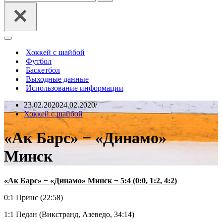
Меню
навигации
Хоккей с шайбой
Футбол
Баскетбол
Выходные данные
Использование информации
23.02.2020
24.02.2020
Хоккей с шайбой
«Ак Барс» − «Динамо»
Минск
«Ак Барс» − «Динамо» Минск − 5:4 (0:0, 1:2, 4:2)
0:1 Принс (22:58)
1:1 Педан (Викстранд, Азеведо, 34:14)