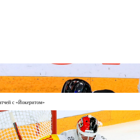
матчей с «Йокеритом»