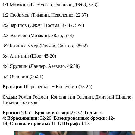
1:1 Мозякин (Расмуссен, Эллисон, 16:08, 5×3)
1:2 Любимов (Тимкин, Неколенко, 22:37)
2:2 Зарипов (Секач, Постма, 37:42, 5×4)
2:3 Эллисон (Мозякин, 38:25, 5×4)
3:3 Клинкхаммер (Глухов, Свитов, 38:02)
3:4 Антипин (Шор, 45:20)
4:4 Яруллин (Ландер, Азеведо, 46:38)
5:4 Основин (56:51)
Вратари:
Шарыченков − Кошечкин (58:25)
Судьи:
Роман Гофман, Константин Оленин, Дмитрий Шишло,
Никита Новиков
Броски:
59-51;
Броски в створ:
27-32;
Голы:
5-
4;
Вбрасывания:
32-26;
Блокированные броски:
12-
14;
Силовые приемы:
11-1;
Штраф:
14-8