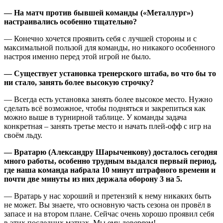
— На матч против бывшей команды («Металлург»)
настраивались особенно тщательно?
— Конечно хочется проявить себя с лучшей стороны и с
максимальной пользой для команды, но никакого особенного
настроя именно перед этой игрой не было.
— Существует установка тренерского штаба, во что бы то
ни стало, занять более высокую строчку?
— Всегда есть установка занять более высокое место. Нужно
сделать всё возможное, чтобы подняться и закрепиться как
можно выше в турнирной таблице. У команды задача
конкретная – занять третье место и начать плей-офф с игр на
своём льду.
— Вратарю (Александру Шарыченкову) досталось сегодня
много работы, особенно трудным выдался первый период,
где наша команда набрала 10 минут штрафного времени и
почти две минуты из них держала оборону 3 на 5.
— Вратарь у нас хороший и претензий к нему никаких быть
не может. Вы знаете, что основную часть сезона он провёл в
запасе и на втором плане. Сейчас очень хорошо проявил себя
в этих последних матчах. Мы ему доверяем!