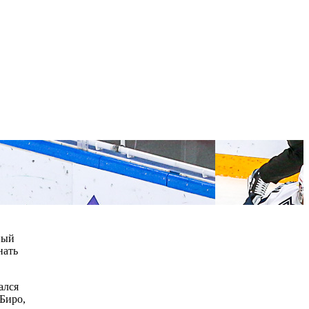
ный
нать
ался
 Биро,