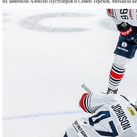
их заменили Алексей Пустозёров и Семён Терехов. Михаила Бе