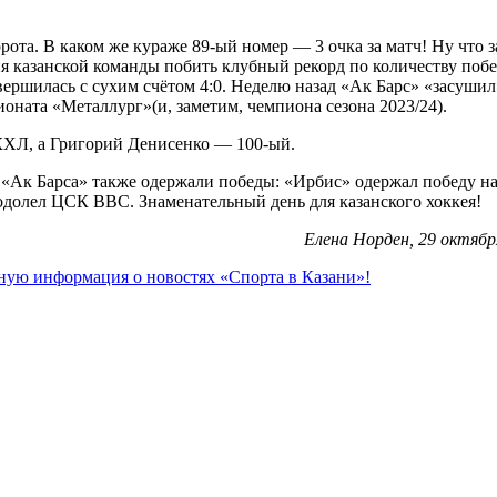
ота. В каком же кураже 89-ый номер — 3 очка за матч! Ну что з
я казанской команды побить клубный рекорд по количеству побе
авершилась с сухим счётом 4:0. Неделю назад «Ак Барс» «засушил
ната «Металлург»(и, заметим, чемпиона сезона 2023/24).
 КХЛ, а Григорий Денисенко — 100-ый.
 «Ак Барса» также одержали победы: «Ирбис» одержал победу н
е одолел ЦСК ВВС. Знаменательный день для казанского хоккея!
Елена Норден, 29 октябр
ьную информация о новостях «Спорта в Казани»!