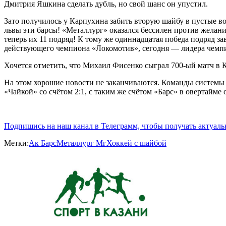
Дмитрия Яшкина сделать дубль, но свой шанс он упустил.
Зато получилось у Карпухина забить вторую шайбу в пустые вор
львы эти барсы! «Металлург» оказался бессилен против желани
теперь их 11 подряд! К тому же одиннадцатая победа подряд з
действующего чемпиона «Локомотив», сегодня — лидера чемпио
Хочется отметить, что Михаил Фисенко сыграл 700-ый матч в
На этом хорошие новости не заканчиваются. Команды системы
«Чайкой» со счётом 2:1, с таким же счётом «Барс» в овертайм
Подпишись на наш канал в Телеграмм, чтобы получать актуал
Метки:
Ак Барс
Металлург Мг
Хоккей с шайбой