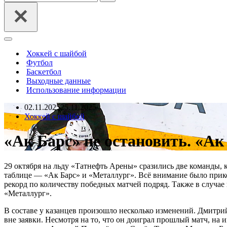
Меню
навигации
Хоккей с шайбой
Футбол
Баскетбол
Выходные данные
Использование информации
02.11.2025
25.11.2025
Хоккей с шайбой
«Ак Барс» не остановить. «Ак
29 октября на льду «Татнефть Арены» сразились две команды,
таблице — «Ак Барс» и «Металлург». Всё внимание было прико
рекорд по количеству победных матчей подряд. Также в случае 
«Металлург».
В составе у казанцев произошло несколько изменений. Дмитрий
вне заявки. Несмотря на то, что он доиграл прошлый матч, на 