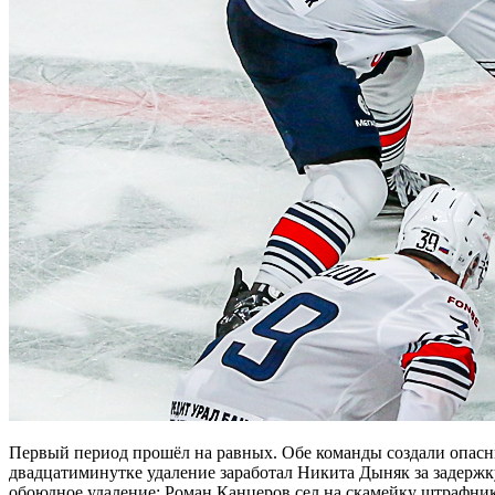
Первый период прошёл на равных. Обе команды создали опасны
двадцатиминутке удаление заработал Никита Дыняк за задержк
обоюдное удаление: Роман Канцеров сел на скамейку штрафник