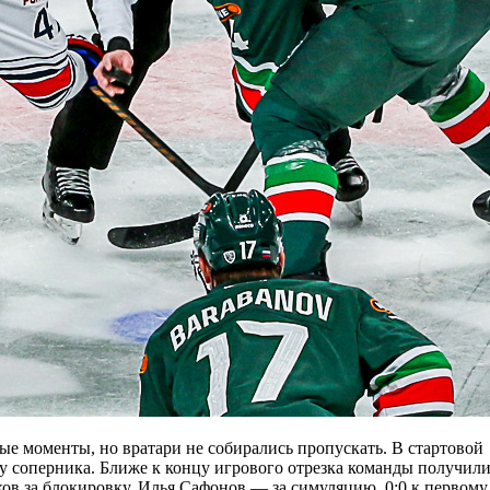
е моменты, но вратари не собирались пропускать. В стартовой
у соперника. Ближе к концу игрового отрезка команды получил
ов за блокировку, Илья Сафонов — за симуляцию. 0:0 к первому