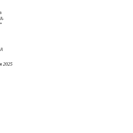
а
д,
»
ад
я 2025