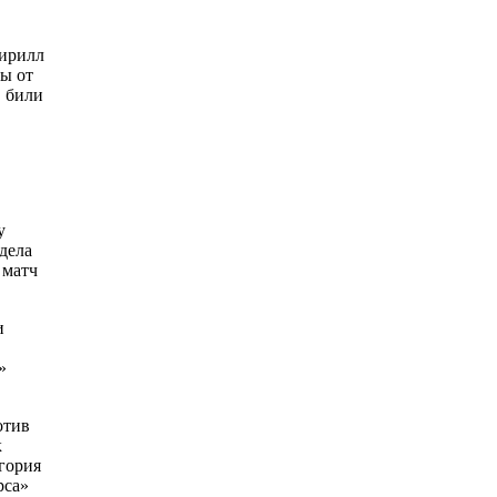
Кирилл
бы от
, били
у
дела
 матч
и
»
отив
к
игория
рса»