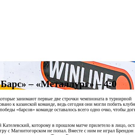
 Барс» – «Металлург» – 4:0
 которые занимают первые две строчки чемпионата в турнирной
вано к казанской команде, ведь сегодня они могли побить клуб
победы «барсов» команде оставалось всего одно очко, чтобы дог
 Кателевский, которому в прошлом матче прилетело в лицо, ост
игру с Магнитогорском не попал. Вместе с ним не играл Брендон