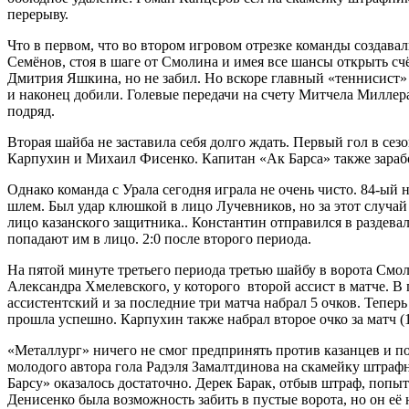
перерыву.
Что в первом, что во втором игровом отрезке команды создава
Семёнов, стоя в шаге от Смолина и имея все шансы открыть сч
Дмитрия Яшкина, но не забил. Но вскоре главный «теннисист» 
и наконец добили. Голевые передачи на счету Митчела Миллер
подряд.
Вторая шайба не заставила себя долго ждать. Первый гол в сез
Карпухин и Михаил Фисенко. Капитан «Ак Барса» также зарабо
Однако команда с Урала сегодня играла не очень чисто. 84-ый 
шлем. Был удар клюшкой в лицо Лучевников, но за этот случай
лицо казанского защитника.. Константин отправился в раздевал
попадают им в лицо. 2:0 после второго периода.
На пятой минуте третьего периода третью шайбу в ворота Смо
Александра Хмелевского, у которого второй ассист в матче. В
ассистентский и за последние три матча набрал 5 очков. Тепе
прошла успешно. Карпухин также набрал второе очко за матч (1
«Металлург» ничего не смог предпринять против казанцев и по
молодого автора гола Радэля Замалтдинова на скамейку штраф
Барсу» оказалось достаточно. Дерек Барак, отбыв штраф, попыт
Денисенко была возможность забить в пустые ворота, но он её 