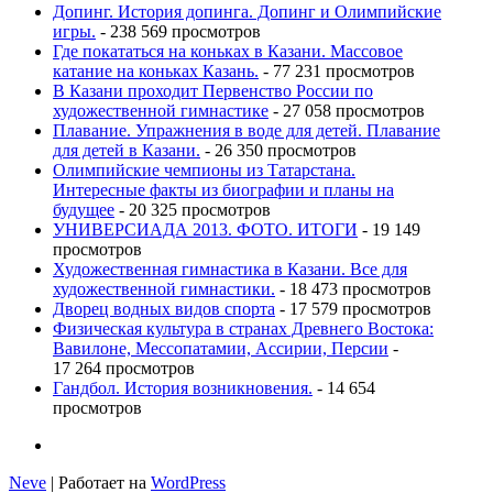
Допинг. История допинга. Допинг и Олимпийские
игры.
- 238 569 просмотров
Где покататься на коньках в Казани. Массовое
катание на коньках Казань.
- 77 231 просмотров
В Казани проходит Первенство России по
художественной гимнастике
- 27 058 просмотров
Плавание. Упражнения в воде для детей. Плавание
для детей в Казани.
- 26 350 просмотров
Олимпийские чемпионы из Татарстана.
Интересные факты из биографии и планы на
будущее
- 20 325 просмотров
УНИВЕРСИАДА 2013. ФОТО. ИТОГИ
- 19 149
просмотров
Художественная гимнастика в Казани. Все для
художественной гимнастики.
- 18 473 просмотров
Дворец водных видов спорта
- 17 579 просмотров
Физическая культура в странах Древнего Востока:
Вавилоне, Мессопатамии, Ассирии, Персии
-
17 264 просмотров
Гандбол. История возникновения.
- 14 654
просмотров
Neve
| Работает на
WordPress