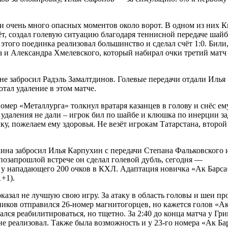
ли очень много опасных моментов около ворот. В одном из них 
ёт, создал голевую ситуацию благодаря теннисной передаче шай
этого поединка реализовал большинство и сделал счёт 1:0. Били
а и Александра Хмелевского, который набирал очки третий матч
оне забросил Радэль Замалтдинов. Голевые передачи отдали Илья
тал удаление в этом матче.
номер «Металлурга» толкнул вратаря казанцев в голову и снёс ем
 удаления не дали – игрок бил по шайбе и клюшка по инерции за
ку, пожелаем ему здоровья. Не везёт игрокам Татарстана, второй
лина забросил Илья Карпухин с передачи Степана Фальковского 
 позапрошлой встрече он сделал голевой дубль, сегодня —
рь у нападающего 200 очков в КХЛ. Адаптация новичка «Ак Барса
+1).
казал не лучшую свою игру. За атаку в область головы и шеи пр
ников отправился 26-номер магнитогорцев, но кажется голов «А
ался реабилитироваться, но тщетно. За 2:40 до конца матча у Гр
не реализовал. Также была возможность и у 23-го номера «Ак Ба