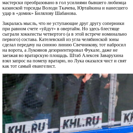
мастерски преобразовано в гол усилиями бывшего любимца
казанской торсиды Володи Ткачева, Юртайкина и нанесшего
удар в «домик» Билялову Шабанова.
Закралась мысль, что не уступающие друг другу соперники
при равном счете «уйдут» в овертайм. Но здесь блестяще
сыграли хоккеисты четвертого (а в этой встрече номинально
первого) состава. Кателевский из угла челябинской зоны
сделал передачу на синюю линию Свечникову, тот набросил
на ворота, а Лукоянов дезориентировал Фукале, даже не
заезжая во вратарскую площадь. Штаб Алексея Заварухина
взял запрос на помеху вратарю, но Лука оказался чист и свят
как тот самый евангелист.