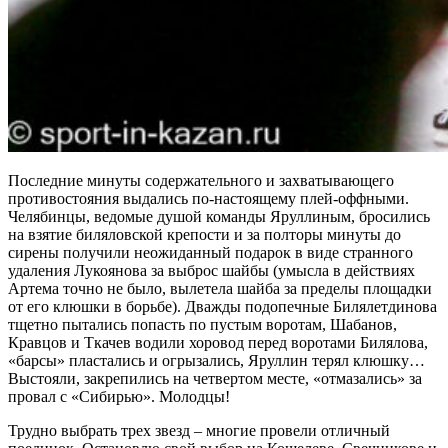
Последние минуты содержательного и захватывающего
противостояния выдались по-настоящему плей-оффными.
Челябинцы, ведомые душой команды Яруллиным, бросились
на взятие биляловской крепости и за полторы минуты до
сирены получили неожиданный подарок в виде странного
удаления Лукоянова за выброс шайбы (умысла в действиях
Артема точно не было, вылетела шайба за пределы площадки
от его клюшки в борьбе). Дважды подопечные Билялетдинова
тщетно пытались попасть по пустым воротам, Шабанов,
Кравцов и Ткачев водили хоровод перед воротами Билялова,
«барсы» пластались и огрызались, Яруллин терял клюшку…
Выстояли, закрепились на четвертом месте, «отмазались» за
провал с «Сибирью». Молодцы!
Трудно выбрать трех звезд – многие провели отличный