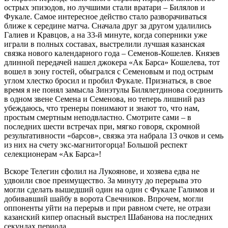
острых эпизодов, но лучшими стали вратари – Билялов и
Фукале. Самое интересное действо стало разворачиваться
ближе к середине матча. Сначала друг за другом удалились
Галиев и Кравцов, а на 33-й минуте, когда соперники уже
играли в полных составах, выстрелили лучшая казанская
связка нового календарного года – Семенов-Кошелев. Князев
длинной передачей нашел джокера «Ак Барса» Кошелева, тот
вошел в зону гостей, обыгрался с Семеновым и под острым
углом хлестко бросил и пробил Фукале. Признаться, в свое
время я не понял замысла Зинэтулы Билялетдинова соединить
в одном звене Семена и Семенова, но теперь лишний раз
убеждаюсь, что тренеры понимают и знают то, что нам,
простым смертным неподвластно. Смотрите сами – в
последних шести встречах при, мягко говоря, скромной
результативности «барсов», связка эта набрала 13 очков и семь
из них на счету экс-магнитогорца! Большой респект
селекционерам «Ак Барса»!
Вскоре Телегин сфолил на Лукоянове, и хозяева едва не
удвоили свое преимущество. За минуту до перерыва это
могли сделать вышедший один на один с Фукале Галимов и
добивавший шайбу в ворота Свечников. Впрочем, могли
оппоненты уйти на перерыв и при равном счете, не отрази
казанский кипер опасный выстрел Шабанова на последних
секундах периода.