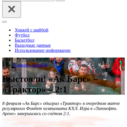
Меню
навигации
Хоккей с шайбой
Футбол
Баскетбол
Выходные данные
Использование информации
08.02.2024
09.02.2024
Хоккей с шайбой
Выстояли! «Ак Барс» –
«Трактор» – 2:1
8 февраля «Ак Барс» обыграл «Трактор» в очередном матче
регулярного Фонбет чемпионата КХЛ. Игра в «Татнефть
Арене» завершилась со счётом 2:1.