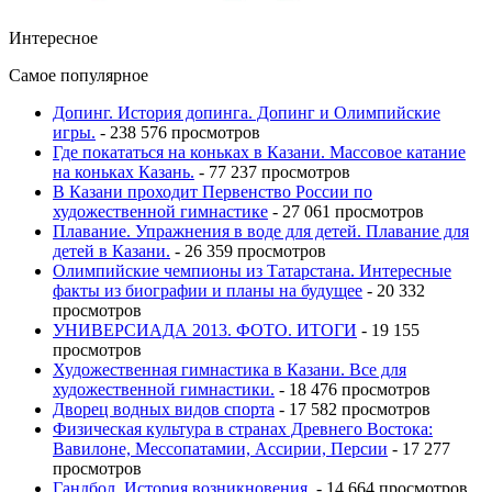
Интересное
Самое популярное
Допинг. История допинга. Допинг и Олимпийские
игры.
- 238 576 просмотров
Где покататься на коньках в Казани. Массовое катание
на коньках Казань.
- 77 237 просмотров
В Казани проходит Первенство России по
художественной гимнастике
- 27 061 просмотров
Плавание. Упражнения в воде для детей. Плавание для
детей в Казани.
- 26 359 просмотров
Олимпийские чемпионы из Татарстана. Интересные
факты из биографии и планы на будущее
- 20 332
просмотров
УНИВЕРСИАДА 2013. ФОТО. ИТОГИ
- 19 155
просмотров
Художественная гимнастика в Казани. Все для
художественной гимнастики.
- 18 476 просмотров
Дворец водных видов спорта
- 17 582 просмотров
Физическая культура в странах Древнего Востока:
Вавилоне, Мессопатамии, Ассирии, Персии
- 17 277
просмотров
Гандбол. История возникновения.
- 14 664 просмотров