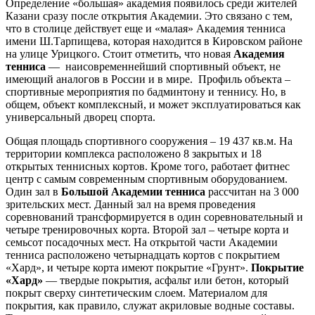
Определение «большая» академия появилось среди жителей
Казани сразу после открытия Академии. Это связано с тем,
что в столице действует еще и «малая» Академия тенниса
имени Ш.Тарпищева, которая находится в Кировском районе
на улице Урицкого. Стоит отметить, что новая
Академия
тенниса
— наисовременнейший спортивный объект, не
имеющий аналогов в России и в мире. Профиль объекта –
спортивные мероприятия по бадминтону и теннису. Но, в
общем, объект комплексный, и может эксплуатироваться как
универсальный дворец спорта.
Общая площадь спортивного сооружения – 19 437 кв.м. На
территории комплекса расположено 8 закрытых и 18
открытых теннисных кортов. Кроме того, работает фитнес
центр с самым современным спортивным оборудованием.
Один зал в
Большой Академии тенниса
рассчитан на 3 000
зрительских мест. Данный зал на время проведения
соревнований трансформируется в один соревновательный и
четыре тренировочных корта. Второй зал – четыре корта и
семьсот посадочных мест. На открытой части Академии
тенниса расположено четырнадцать кортов с покрытием
«Хард», и четыре корта имеют покрытие «Грунт».
Покрытие
«Хард»
— твердые покрытия, асфальт или бетон, который
покрыт сверху синтетическим слоем. Материалом для
покрытия, как правило, служат акриловые водные составы.