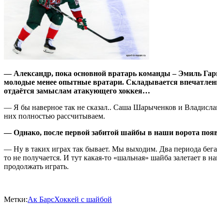
— Александр, пока основной вратарь команды – Эмиль Гари
молодые менее опытные вратари. Складывается впечатление
отдаётся замыслам атакующего хоккея…
— Я бы наверное так не сказал.. Саша Шарыченков и Владисла
них полностью рассчитываем.
— Однако, после первой забитой шайбы в наши ворота появ
— Ну в таких играх так бывает. Мы выходим. Два периода бега
то не получается. И тут какая-то «шальная» шайба залетает в на
продолжать играть.
Метки:
Ак Барс
Хоккей с шайбой