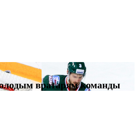
молодым вратарям команды