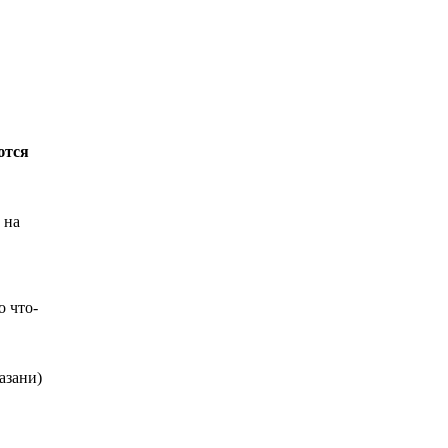
ются
 на
о что-
азани)