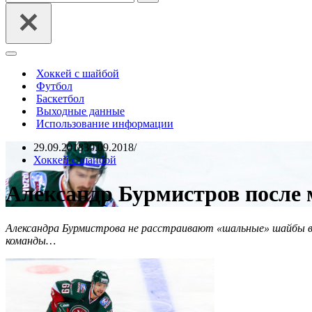
Меню
навигации
Хоккей с шайбой
Футбол
Баскетбол
Выходные данные
Использование информации
29.09.2018
30.09.2018
Хоккей с шайбой
Александр Бурмистров после
Александра Бурмистрова не расстраивают «шальные» шайбы в
команды…