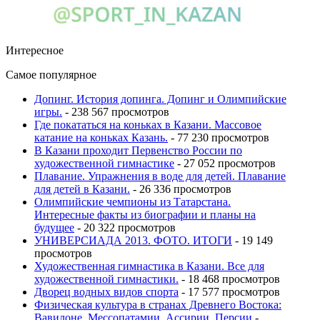
Интересное
Самое популярное
Допинг. История допинга. Допинг и Олимпийские
игры.
- 238 567 просмотров
Где покататься на коньках в Казани. Массовое
катание на коньках Казань.
- 77 230 просмотров
В Казани проходит Первенство России по
художественной гимнастике
- 27 052 просмотров
Плавание. Упражнения в воде для детей. Плавание
для детей в Казани.
- 26 336 просмотров
Олимпийские чемпионы из Татарстана.
Интересные факты из биографии и планы на
будущее
- 20 322 просмотров
УНИВЕРСИАДА 2013. ФОТО. ИТОГИ
- 19 149
просмотров
Художественная гимнастика в Казани. Все для
художественной гимнастики.
- 18 468 просмотров
Дворец водных видов спорта
- 17 577 просмотров
Физическая культура в странах Древнего Востока:
Вавилоне, Мессопатамии, Ассирии, Персии
-