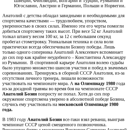
Швеции, Финляндии, Болгарии и Турции, Румынии и
Югославии, Австрии и Германии, Польши и Норвегии.
Анатолий с детства обладал завидными и необходимыми для
спортсмена качествами — трудолюбием, упорством,
уверенностью в своих силах. Именно эти его черты помогли
добиться спортсмену таких высот. При весе 52 кг Анатолий
толкал штангу весом 100 кг, за 12 с небольшим секунд
пробегал стометровку. Уникальная техника и сила воли
практически всегда обеспечивали Бозину победы. Лишь
только одного соперника Анатолий Алексеевич вспоминает
до сих пор как крайне неудобного – Константина Александру
из Румынии. В спортивной карьере Анатолия волею судьбы
было упущено множество шансов участия и побед в значимых
соревнованиях. Тренируясь в сборной СССР Анатолия, из-за
отсутствия личного тренера, лишали возможности
участвовать на чемпионате мира. А
на Олимпиаду 1980
года
из-за досадной травмы во время боя на чемпионате СССР
Анатолий Бозин
попросту не попал. Хотя до сих пор
окружение спортсмена уверено в абсолютной победе Бозина,
случись ему участвовать на
московской Олимпиаде 1980
года.
В 1983 году
Анатолий Бозин
все-таки взял реванш, выиграв
чемпионат СССР ценой смещенного позвоночника.
Решающую битву с москвичом Виктором Савчуком Анатолий