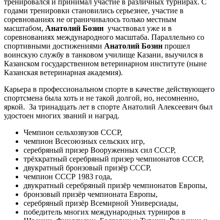
тренировался и принимал участие в различных турнирах. С
годами тренировки становились серьезнее, участие в
соревнованиях не ограничивалось только местным
масштабом,
Анатолий Бозин
участвовал уже и в
соревнованиях международного масштаба. Параллельно со
спортивными достижениями
Анатолий Бозин
прошел
воинскую службу в танковом училище Казани, выучился в
Казанском государственном ветеринарном институте (ныне
Казанская ветеринарная академия).
Карьера в профессиональном спорте в качестве действующего
спортсмена была хоть и не такой долгой, но, несомненно,
яркой. За тринадцать лет в спорте Анатолий Алексеевич был
удостоен многих званий и наград.
Чемпион сельхозвузов СССР,
чемпион Всесоюзных сельских игр,
серебряный призер Вооруженных сил СССР,
трёхкратный серебряный призер чемпионатов СССР,
двукратный бронзовый призёр СССР,
чемпион СССР 1983 года,
двукратный серебряный призёр чемпионатов Европы,
бронзовый призёр чемпионата Европы,
серебряный призёр Всемирной Универсиады,
победитель многих международных турниров в