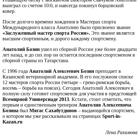
выиграл со счетом 10:0, и навсегда покинул борцовский
ковер.
После долгого времени хождения в Мастерах спорта
Международного класса Анатолию было присвоено звание
«Заслуженный мастер спорта России».
Это звание является
высшим спортивным, и дорого каждому спортсмену.
Анатолий Бозин
ушел из сборной России уже более двадцати
лет назад, и до сих пор он остается последним спортсменом в
сборной страны из Татарстана.
С 1996 года
Анатолий Алексеевич Бозин
преподает в
Казанской ветеринарной академии. В его послужном списке
12 мастеров спорта России (четыре – греко-римская борьба,
восемь – борьба на поясах). Сегодня Анатолий Алексеевич в
полную силу готовит спортсменов для участия в предстоящей
Всемирной Универсиаде 2013
. Кстати, стоит отметить, что
первым и единственным тренером
Анатолия Алексеевича
Бозина
был
Мягас Сахабутдинов
– выдающийся спортсмен,
о котором мы уже рассказывали на страницах
Sport-in-
Kazan.ru
Лена Рахимова