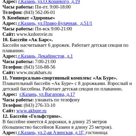
Адрес:
г.Казань, ул.О.Кошевого, д.19
Часы работы:
Пн-пт. 9:00-18:00
Телефон:
(843) 562-06-01
9. Комбинат «Здоровье»
Адрес:
г.Казань, ул.Право-Булачная, д.51/1
Часы работы:
Пн-вск 9:00-21:00
Сайт:
www.kzdorovie.ru
10. Бассейн «Ак Барс».
Бассейн насчитывает 6 дорожек. Работает детская секция по
плаванию.
Адрес:
г.Казань, Декабристов, д.1
Часы работы:
7:00-21:00
Телефон:
(843) 516-88-56
Сайт:
www.mcakbars.ru
11. Универсально-спортивный комплекс «Ак Буре».
Плавательный бассейн «Ак Буре» с 8 дорожками. Взрослый и
детский бассейны. Работает детская секция по плаванию.
Адрес:
г.Казань, ул.Вагапова, д.17
Часы работы:
узнавать по телефону
Телефон:
(843) 276-33-10
Сайт:
www.akbure.ru
12. Бассейн «Гольфстрим».
В бассейне имеется 4 дорожки, в длину 25 метров
(большинство бассейнов Казани в длину 25 метров).
Адрес:
г.Казань, ул.2-ая Азинская, д.1Г,
гостиница