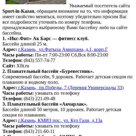
Уважаемый посетитель сайта
Sport-in-Kazan
, обращаем внимание на то, что информация
имеет свойство меняться, поэтому убедительно просим Вас
все подробности уточнять по номеру телефона,
принадлежащего выбранному Вами бассейну либо на сайте
бассейна.
1.
«Икс-Фит»
Ак Барс —
фитнесс клуб.
Бассейн длиной 25 м.
Адрес:
г.Казань, ул.Фатыха Амирхана, д.1, корп.Г
Часы работы:
Пн-пт 7:00-23:00 Сб,Вск 8:00-23:00
Телефон:
(843) 557-74-77
Сайт:
Xfit.ru
2. Плавательный бассейн «Буревестник».
Современный бассейн, 9 дорожек. Работает детская секция по
плаванию и водному поло.
Адрес:
г.Казань, пр.Победы, 7 (Деревня Универсиады 33)
Часы работы:
узнавать по телефону
Телефон:
(843) 221-09-48
3. Плавательный бассейн «Акчарлак».
Бассейн длиной 50 метров, 10 дорожек. Работает детская
секция по плаванию.
Адрес:
г.Казань, КМИЗ пос., ул. Кул Гали, д.13а
Часы работы:
узнавать по телефону
Телефон:
(843) 211-60-11