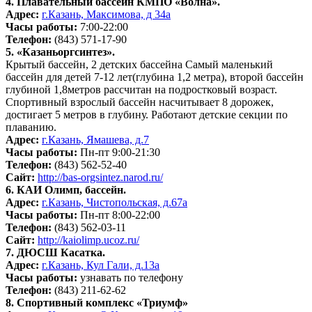
4. Плавательный бассейн КМПО «Волна».
Адрес:
г.Казань, Максимова, д 34а
Часы работы:
7:00-22:00
Телефон:
(843) 571-17-90
5. «Казаньоргсинтез».
Крытый бассейн, 2 детских бассейна Самый маленький
бассейн для детей 7-12 лет(глубина 1,2 метра), второй бассейн
глубиной 1,8метров рассчитан на подростковый возраст.
Спортивный взрослый бассейн насчитывает 8 дорожек,
достигает 5 метров в глубину. Работают детские секции по
плаванию.
Адрес:
г.Казань, Ямашева, д.7
Часы работы:
Пн-пт 9:00-21:30
Телефон:
(843) 562-52-40
Сайт:
http://bas-orgsintez.narod.ru/
6. КАИ Олимп, бассейн.
Адрес:
г.Казань, Чистопольская, д.67а
Часы работы:
Пн-пт 8:00-22:00
Телефон:
(843) 562-03-11
Сайт:
http://kaiolimp.ucoz.ru/
7. ДЮСШ Касатка.
Адрес:
г.Казань, Кул Гали, д.13а
Часы работы:
узнавать по телефону
Телефон:
(843) 211-62-62
8. Спортивный комплекс «Триумф»