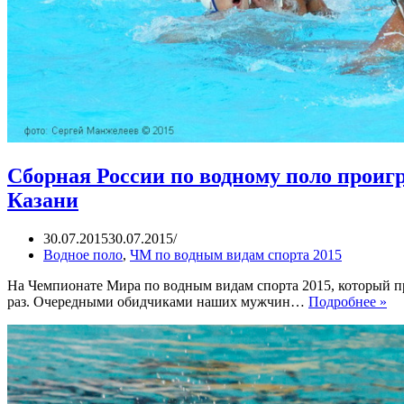
Сборная России по водному поло проигр
Казани
30.07.2015
30.07.2015
Водное поло
,
ЧМ по водным видам спорта 2015
На Чемпионате Мира по водным видам спорта 2015, который п
Сб
раз. Очередными обидчиками наших мужчин…
Подробнее »
Ро
по
во
по
пр
уж