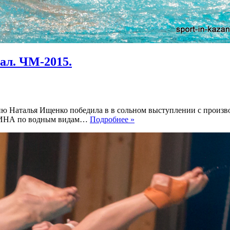
ал. ЧМ-2015.
ю Наталья Ищенко победила в в сольном выступлении с произв
Фото:
 ФИНА по водным видам…
Подробнее »
Синхронное
плавание.
Соло.
Финал.
ЧМ-2015.