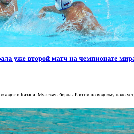
ала уже второй матч на чемпионате мир
роходит в Казани. Мужская сборная России по водному поло уст
орная
ссии
дному
ло
оиграла
е