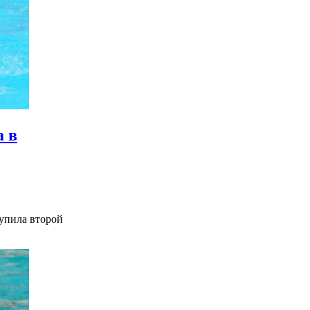
а в
упила второй