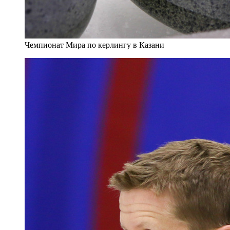
Чемпионат Мира по керлингу в Казани