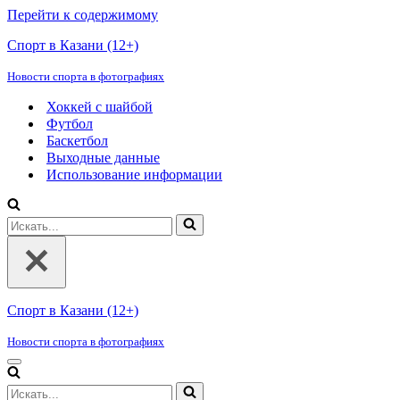
Перейти к содержимому
Спорт в Казани (12+)
Новости спорта в фотографиях
Хоккей с шайбой
Футбол
Баскетбол
Выходные данные
Использование информации
Искать...
Спорт в Казани (12+)
Новости спорта в фотографиях
Меню
навигации
Искать...