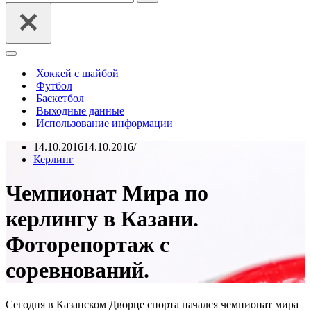
Меню
навигации
Хоккей с шайбой
Футбол
Баскетбол
Выходные данные
Использование информации
14.10.2016
14.10.2016
Керлинг
Чемпионат Мира по
керлингу в Казани.
Фоторепортаж с
соревнований.
Сегодня в Казанском Дворце спорта начался чемпионат мира