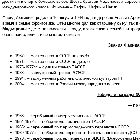
достигли в спорте больших высот. Шесть братьев Мадьяровых серьезно
международного класса. Их имена – Рафик, Нафик и Накип.
Фарид Ахмиевич родился 10 августа 1944 года в деревне Янавыл Арск
время в семье фронтовика. Отец многое дал как старшему сыну, так 
Мадьяровы
с детства приучены к труду, к уважению к семейным трад
очень пригодились и во многом помогли.
Звания Фарида
1967г. – мастер спорта СССР по самбо
1971г. – мастер спорта СССР по дзюдо
1975-1977гг. – лучший тренер ТАССР
1983г. – заслуженный тренер РСФСР
1994г. – заслуженный работник физической культуры РТ
2004г. – мастер спорта России международного класса
Победы и награды Ф
— по 
1963г. – серебряный призер чемпионата ТАССР
1964-1972гг. – победитель чемпионатов ТАССР
1965г. – серебряный призер молодежного первенства СССР
1969-1977гг. – победитель первенств Центрального совета ДСО 
1970г. – серебряный призер первенства ВЦСПС (Всесоюзный Ц