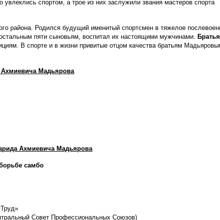
 увлеклись спортом, а трое из них заслужили звания мастеров спорта
ого района. Родился будущий именитый спортсмен в тяжелое послевоен
и остальным пяти сыновьям, воспитал их настоящими мужчинами.
Братья
ициям. В спорте и в жизни привитые отцом качества братьям Мадьяровы
 Ахмиевича Мадьярова
арида Ахмиевича Мадьярова
борьбе самбо
«Труд»
ентральный Совет Профессиональных Союзов)