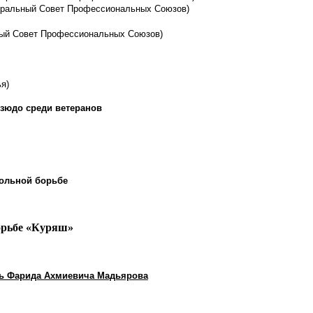
нтральный Совет Профессиональных Союзов)
ный Совет Профессиональных Союзов)
я)
зюдо среди ветеранов
ольной борьбе
орьбе «Куряш»
ть Фарида Ахмиевича Мадьярова