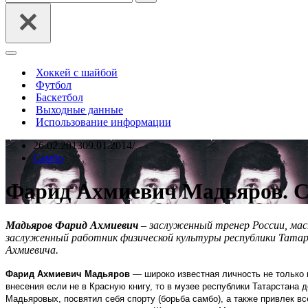
Меню
навигации
Хоккей с шайбой
Футбол
Баскетбол
Выходные данные
Использование информации
26.02.2013
09.01.2014
Самбо
Фарид Ахмиевич Мадьяров. 
Мадьяров Фарид Ахмиевич
– заслуженный тренер России, ма
заслуженный работник физической культуры республики Татарс
Ахмиевича.
Фарид Ахмиевич Мадьяров
— широко известная личность не только 
внесения если не в Красную книгу, то в музее республики Татарстана
Мадьяровых, посвятил себя спорту (борьба самбо), а также привлек вс