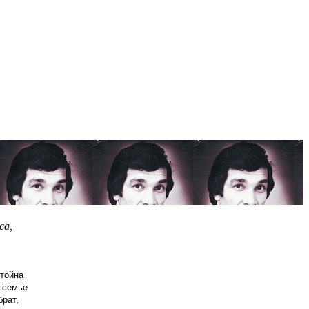
са,
тойна
в семье
брат,