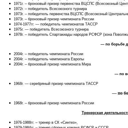
1971г. – бронзовый призер первенства ВЦСПС (Всесоюзный Це
1972г. – победитель Всесоюзного турнира
1973г. – победитель первенства ВЦСПС (Всесоюзный Централь
1973г. – бронзовый призер чемпионата России
1974-1977гг. — победитель чемпионатов ТАССР
1975г. — победитель Всесоюзного турнира
1978г. – победитель Спартакиады народов РСФСР (зона Поволжь
— по борьбе д
2004г. – победитель чемпионата России
2004г. – победитель чемпионата Европы
2004г. – бронзовый призер чемпионата Мира
— по в
1968г. — серебряный призер чемпионата ТАССР
— по б
1968г. – бронзовый призер чемпионата России
Тренерская деятельнос
1976-1988гг. – тренер в СК «Синтез»,
1979-1984гг. – тренер сборных команд РСФСР и СССР