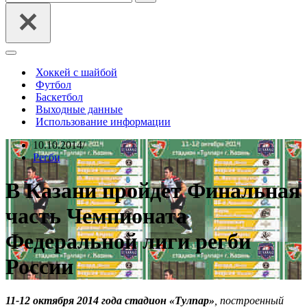
Меню
навигации
Хоккей с шайбой
Футбол
Баскетбол
Выходные данные
Использование информации
10.10.2014
Регби
В Казани пройдет Финальная
часть Чемпионата
Федеральной лиги регби
России
11-12 октября 2014 года стадион «Тулпар»
, построенный