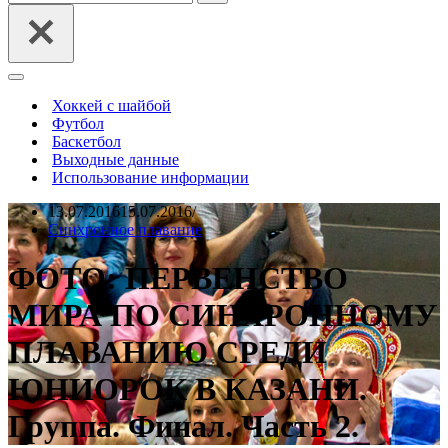
Меню
навигации
Хоккей с шайбой
Футбол
Баскетбол
Выходные данные
Использование информации
13.07.2016
15.07.2016
Синхронное плавание
ФОТО: ПЕРВЕНСТВО
МИРА ПО СИНХРОННОМУ
ПЛАВАНИЮ СРЕДИ
ЮНИОРОК В КАЗАНИ.
Группа. Финал. Часть 2.