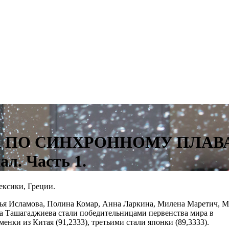
А ПО СИНХРОННОМУ ПЛАВ
. Часть 1.
ексики, Греции.
рья Исламова, Полина Комар, Анна Ларкина, Милена Маретич, 
а Ташагаджиева стали победительницами первенства мира в
енки из Китая (91,2333), третьими стали японки (89,3333).