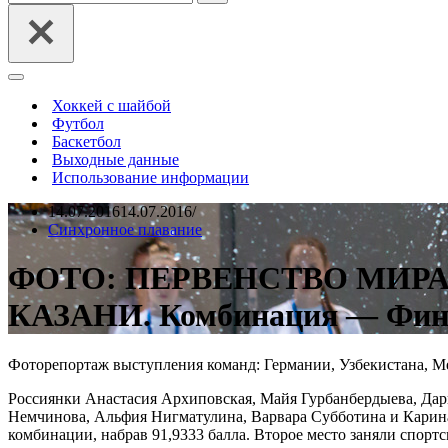
Меню
навигации
Хоккей с шайбой
Футбол
Баскетбол
Выходные данные
Использование информации
14.07.2016
14.07.2016
Синхронное плавание
ФОТО: ПЕРВЕНСТВО МИР
КАЗАНИ. Комбинация — Финал
Фоторепортаж выступления команд: Германии, Узбекистана, М
Россиянки Анастасия Архиповская, Майя Гурбанбердыева, Да
Немчинова, Альфия Нигматулина, Варвара Субботина и Карин
комбинации, набрав 91,9333 балла. Второе место заняли спортсм