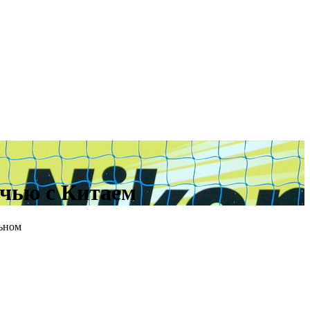
ичью с Китаем
льном