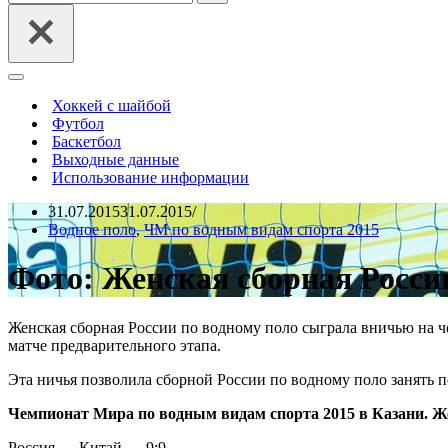
Меню
навигации
Хоккей с шайбой
Футбол
Баскетбол
Выходные данные
Использование информации
31.07.2015
31.07.2015
Водное поло
,
ЧМ по водным видам спорта 2015
Фото: Женская сборная Росси
Женская сборная России по водному поло сыграла вничью на 
матче предварительного этапа.
Эта ничья позволила сборной России по водному поло занять пе
Чемпионат Мира по водным видам спорта 2015 в Казани.
Ж
Россия — Китай — 9:9