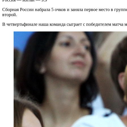
Cборная России набрала 5 очков и заняла первое место в групп
второй.
В четвертьфинале наша команда сыграет с победителем матча 