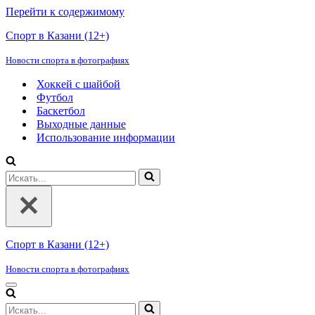
Перейти к содержимому
Спорт в Казани (12+)
Новости спорта в фотографиях
Хоккей с шайбой
Футбол
Баскетбол
Выходные данные
Использование информации
Искать...
Спорт в Казани (12+)
Новости спорта в фотографиях
Меню
навигации
Искать...