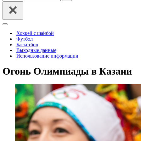
Меню
навигации
Хоккей с шайбой
Футбол
Баскетбол
Выходные данные
Использование информации
Огонь Олимпиады в Казани