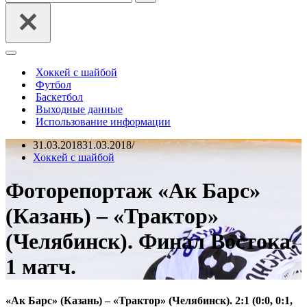
Меню
навигации
Хоккей с шайбой
Футбол
Баскетбол
Выходные данные
Использование информации
31.03.2018
31.03.2018
Хоккей с шайбой
Фоторепортаж «Ак Барс»
(Казань) – «Трактор»
(Челябинск). Финал Востока.
1 матч.
«Ак Барс» (Казань) – «Трактор» (Челябинск). 2:1 (0:0, 0:1,