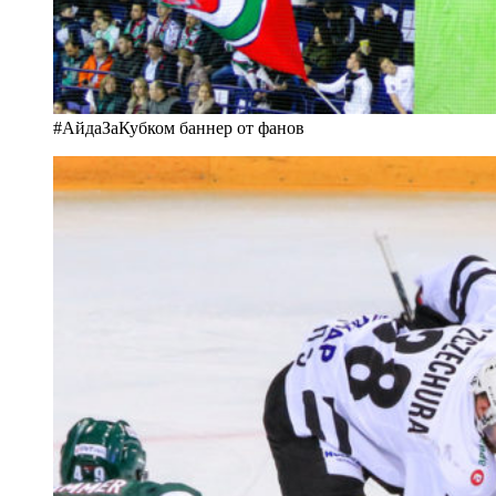
#АйдаЗаКубком баннер от фанов