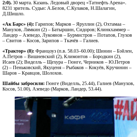
2:0).
30 марта. Казань. Ледовый дворец «Татнефть Арена».
8231 зритель. Судьи: А.Белов, С.Кулаков, Н.Шалагин,
Д.Шишло.
«Ак Барс» (4):
Гарипов; Марков – Яруллин (2), Охтамаа –
Манухов, Лямкин (2) – Батыршин, Сидоров; Клинкхаммер –
Ландер – Азеведо, Лукоянов – Бурмистров – Потапов, Глухов
– Свитов – Косов, Зарипов – Ткачёв – Галиев.
«Трактор» (8):
Францоуз (п.в. 58.03–60.00); Шинин – Бэйлен,
А.Петров – Вишневский (2), Климонтов – Бородкин (2),
Исаев (2); Виделль – Щехура – Гюнге, Черников – Ю.Петров
(2) – Пеньковский, Якуценя – Рыбаков – Кокуёв, Кручинин –
Шаров – Кравцов, Шолохов.
Шайбы забросили:
Гюнге (Виделль, 25.44), Галиев (Манухов,
Косов, 51.00), Азеведо (Марков, Ландер, 53.44).