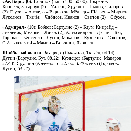
«Ак Барс» (6):
Гарипов (п.в. 57.00–60.00); Токранов –
Корнеев, Захарчук (2) – Уилсон, Яруллин – Рылов, Сидоров
(2); Глухов – Азеведо – Варнаков, Мёллер – Шёгрен – Мирнов,
Лукоянов – Ткачёв – Чибисов, Иванов – Свитов (2) – Обухов.
«Адмирал» (10):
Бобков; Бартулис (2) – Блум, Кинрейд –
Земчёнок, Мнацян – Лисов (2); Александров – Дугин – Бут,
Горшков – Фисенко – Лугин, Макаров – Кузнецов – Саюстов,
С.Альшевский – Мамин – Воронин, Яковлев.
Шайбы забросили:
Захарчук (Лукоянов, Ткачёв, 04.14),
Дугин (Бартулис, Бут, 08.22), Кузнецов (Бартулис, Макаров,
27.43), Яруллин (Азеведо, 51.22, бол.), Фисенко (Горшков,
Лугин, 53.27).