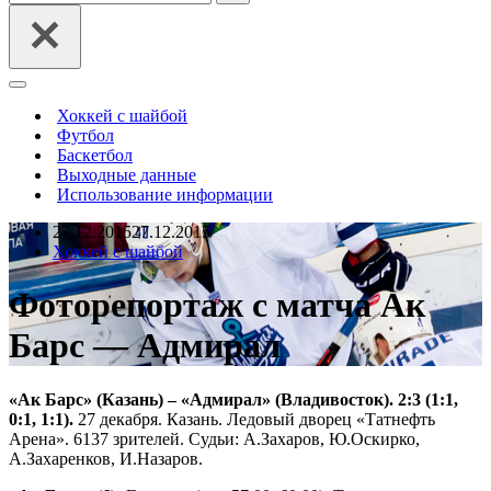
Меню
навигации
Хоккей с шайбой
Футбол
Баскетбол
Выходные данные
Использование информации
27.12.2015
27.12.2015
Хоккей с шайбой
Фоторепортаж с матча Ак
Барс — Адмирал
«Ак Барс» (Казань) – «Адмирал» (Владивосток). 2:3 (1:1,
0:1, 1:1).
27 декабря. Казань. Ледовый дворец «Татнефть
Арена». 6137 зрителей. Судьи: А.Захаров, Ю.Оскирко,
А.Захаренков, И.Назаров.