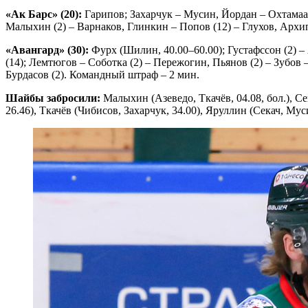
«Ак Барс» (20):
Гарипов; Захарчук – Мусин, Йордан – Охтамаа,
Малыхин (2) – Варнаков, Глинкин – Попов (12) – Глухов, Архип
«Авангард» (30):
Фурх (Шилин, 40.00–60.00); Густафссон (2) –
(14); Лемтюгов – Соботка (2) – Пережогин, Пьянов (2) – Зубов
Бурдасов (2). Командный штраф – 2 мин.
Шайбы забросили:
Малыхин (Азеведо, Ткачёв, 04.08, бол.), Се
26.46), Ткачёв (Чибисов, Захарчук, 34.00), Яруллин (Секач, Муси