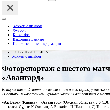
Меню
навигации
Хоккей с шайбой
Футбол
Баскетбол
Выходные данные
Использование информации
19.03.2017
20.03.2017
Хоккей с шайбой
Фоторепортаж с шестого матч
«Авангард»
Выиграв шестой матч, а вместе с ним и всю серию, у омского 
«Восток». В «восточном» финале казанцы встретятся с магн
«Ак Барс» (Казань) – «Авангард» (Омская область). 5:0 (1:0, 3
зрителей. Судьи: К.Оленин, А.Ержабек, Н.Шалагин, Д.Шишло.