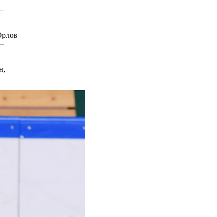
–
Орлов
 –
н,