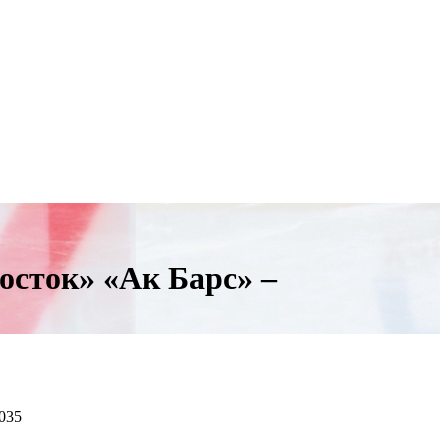
осток» «Ак Барс» –
035