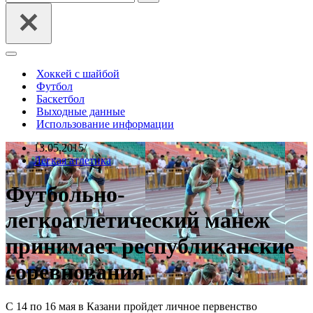
Меню
навигации
Хоккей с шайбой
Футбол
Баскетбол
Выходные данные
Использование информации
13.05.2015
Легкая атлетика
Футбольно-
легкоатлетический манеж
принимает республиканские
соревнования
С 14 по 16 мая в Казани пройдет личное первенство