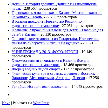
Допинг. История допинга. Допинг и Олимпийские
игры.
- 238 567 просмотров
Где покататься на коньках в Казани. Массовое катание
на коньках Казань.
- 77 230 просмотров
В Казани проходит Первенство России по
художественной гимнастике
- 27 051 просмотров
Плавание. Упражнения в воде для детей. Плавание для
детей в Казани.
- 26 330 просмотров
Олимпийские чемпионы из Татарстана. Интересные
факты из биографии и планы на будущее
- 20 321
просмотров
УНИВЕРСИАДА 2013. ФОТО. ИТОГИ
- 19 149
просмотров
Художественная гимнастика в Казани. Все для
художественной гимнастики.
- 18 468 просмотров
Дворец водных видов спорта
- 17 577 просмотров
Физическая культура в странах Древнего Востока:
Вавилоне, Мессопатамии, Ассирии, Персии
- 17 256
просмотров
Гандбол. История возникновения.
- 14 648 просмотров
Neve
| Работает на
WordPress