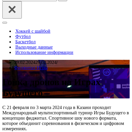
Меню
навигации
Хоккей с шайбой
Футбол
Баскетбол
Выходные данные
Использование информации
29.02.2024
29.02.2024
Фиджитал Игры
Гонка дронов на Играх
Будущего
С 21 февраля по 3 марта 2024 года в Казани проходит
Международный мультиспортивный турнир Игры Будущего в
концепции фиджитал. Спортивное шоу нового формата,
которое объединит соревнования в физическом и цифровом
измерениях.