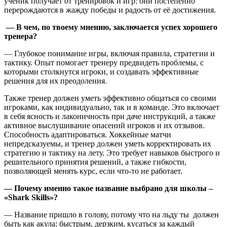
ученик получает от тренировок и игр: они постепенно
перерождаются в жажду победы и радость от её достижения.
— В чем, по твоему мнению, заключается успех хорошего
тренера?
— Глубокое понимание игры, включая правила, стратегии и
тактику. Опыт помогает тренеру предвидеть проблемы, с
которыми столкнутся игроки, и создавать эффективные
решения для их преодоления.
Также тренер должен уметь эффективно общаться со своими
игроками, как индивидуально, так и в команде. Это включает
в себя ясность и лаконичность при даче инструкций, а также
активное выслушивание опасений игроков и их отзывов.
Способность адаптироваться. Хоккейные матчи
непредсказуемы, и тренер должен уметь корректировать их
стратегию и тактику на лету. Это требует навыков быстрого и
решительного принятия решений, а также гибкости,
позволяющей менять курс, если что-то не работает.
— Почему именно такое название выбрано для школы –
«
Shark
Skills»?
— Название пришло в голову, потому что на льду ты должен
быть как акула: быстрым, дерзким, кусаться за каждый