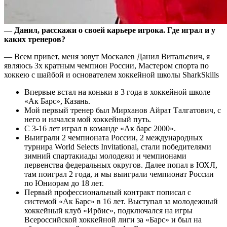
— Данил, расскажи о своей карьере игрока. Где играл и у
каких тренеров?
— Всем привет, меня зовут Москалев Данил Витальевич, я
являюсь 3х кратным чемпион России, Мастером спорта по
хоккею с шайбой и основателем хоккейной школы SharkSkills
Впервые встал на коньки в 3 года в хоккейной школе
«Ак Барс», Казань.
Мой первый тренер был Мирханов Айрат Талгатович, с
него и начался мой хоккейный путь.
С 3-16 лет играл в команде «Ак барс 2000».
Выиграли 2 чемпионата России, 2 международных
турнира World Selects Invitational, стали победителями
зимний спартакиады молодежи и чемпионами
первенства федеральных округов. Далее попал в ЮХЛ,
там поиграл 2 года, и мы выиграли чемпионат России
по Юниорам до 18 лет.
Первый профессиональный контракт пописал с
системой «Ак Барс» в 16 лет. Выступал за молодежный
хоккейный клуб «Ирбис», подключался на игры
Всероссийской хоккейной лиги за «Барс» и был на