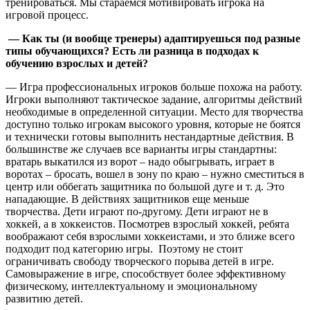
тренироваться. Мы стараемся мотивировать игрока на
игровой процесс.
— Как ты (и вообще тренеры) адаптируешься под разные
типы обучающихся? Есть ли разница в подходах к
обучению взрослых и детей?
— Игра профессиональных игроков больше похожа на работу.
Игроки выполняют тактическое задание, алгоритмы действий
необходимые в определенной ситуации. Место для творчества
доступно только игрокам высокого уровня, которые не боятся
и технически готовы выполнить нестандартные действия. В
большинстве же случаев все варианты игры стандартны:
вратарь выкатился из ворот – надо обыгрывать, играет в
воротах – бросать, вошел в зону по краю – нужно сместиться в
центр или оббегать защитника по большой дуге и т. д. Это
нападающие. В действиях защитников еще меньше
творчества. Дети играют по-другому. Дети играют не в
хоккей, а в хоккеистов. Посмотрев взрослый хоккей, ребята
воображают себя взрослыми хоккеистами, и это ближе всего
подходит под категорию игры. Поэтому не стоит
ограничивать свободу творческого порыва детей в игре.
Самовыражение в игре, способствует более эффективному
физическому, интеллектуальному и эмоциональному
развитию детей.