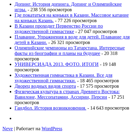
Допинг. История допинга. Допинг и Олимпийские
игры.
- 238 556 просмотров
Где покататься на коньках в Казани. Массовое катание
на коньках Казань.
- 77 226 просмотров
В Казани проходит Первенство России по
художественной гимнастике
- 27 047 просмотров
Плавание. Упражнения в воде для детей. Плавание для
детей в Казани.
- 26 321 просмотров
Олимпийские чемпионы из Татарстана. Интересные
факты из биографии и планы на будущее
- 20 318
просмотров
УНИВЕРСИАДА 2013. ФОТО. ИТОГИ
- 19 148
просмотров
Художественная гимнастика в Казани. Все для
художественной гимнастики.
- 18 465 просмотров
Дворец водных видов спорта
- 17 575 просмотров
Физическая культура в странах Древнего Востока:
Вавилоне, Мессопатамии, Ассирии, Персии
- 17 251
просмотров
Гандбол. История возникновения.
- 14 643 просмотров
Neve
| Работает на
WordPress