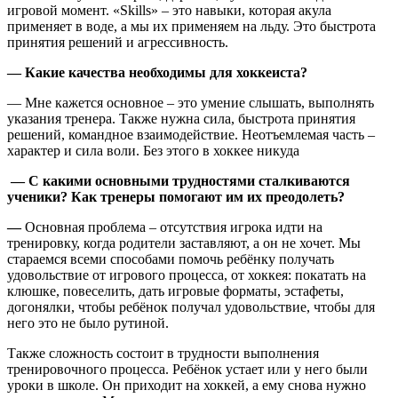
игровой момент. «Skills» – это навыки, которая акула
применяет в воде, а мы их применяем на льду. Это быстрота
принятия решений и агрессивность.
— Какие качества необходимы для хоккеиста?
— Мне кажется основное – это умение слышать, выполнять
указания тренера. Также нужна сила, быстрота принятия
решений, командное взаимодействие. Неотъемлемая часть –
характер и сила воли. Без этого в хоккее никуда
— С какими основными трудностями сталкиваются
ученики? Как тренеры помогают им их преодолеть?
—
Основная проблема – отсутствия игрока идти на
тренировку, когда родители заставляют, а он не хочет. Мы
стараемся всеми способами помочь ребёнку получать
удовольствие от игрового процесса, от хоккея: покатать на
клюшке, повеселить, дать игровые форматы, эстафеты,
догонялки, чтобы ребёнок получал удовольствие, чтобы для
него это не было рутиной.
Также сложность состоит в трудности выполнения
тренировочного процесса. Ребёнок устает или у него были
уроки в школе. Он приходит на хоккей, а ему снова нужно