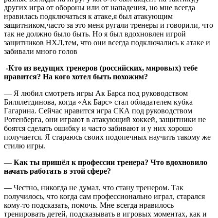
других игра от обороны или от нападения, но мне всегда
нравилась подключаться к атаке,я был атакующим
защитником,часто за это меня ругали тренеры и говорили, что
так не должно было быть. Но я был вдохновлен игрой
защитников НХЛ,тем, что они всегда подключались к атаке и
забивали много голов
-Кто из ведущих тренеров (российских, мировых) тебе
нравится? На кого хотел быть похожим?
— Я любил смотреть игры Ак Барса под руководством
Билялетдинова, когда «Ак Барс» стал обладателем кубка
Гагарина. Сейчас нравится игра СКА под руководством
Ротенберга, они играют в атакующий хоккей, защитники не
боятся сделать ошибку и часто забивают и у них хорошо
получается. Я стараюсь своих подопечных научить такому же
стилю игры.
— Как ты пришёл к профессии тренера? Что вдохновило
начать работать в этой сфере?
— Честно, никогда не думал, что стану тренером. Так
получилось, что когда сам профессионально играл, старался
кому-то подсказать, помочь. Мне всегда нравилось
тренировать детей, подсказывать в игровых моментах, как и