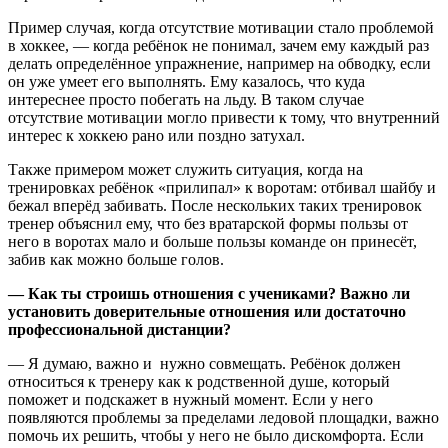
Пример случая, когда отсутствие мотивации стало проблемой
в хоккее, — когда ребёнок не понимал, зачем ему каждый раз
делать определённое упражнение, например на обводку, если
он уже умеет его выполнять. Ему казалось, что куда
интереснее просто побегать на льду. В таком случае
отсутствие мотивации могло привести к тому, что внутренний
интерес к хоккею рано или поздно затухал.
Также примером может служить ситуация, когда на
тренировках ребёнок «прилипал» к воротам: отбивал шайбу и
бежал вперёд забивать. После нескольких таких тренировок
тренер объяснил ему, что без вратарской формы пользы от
него в воротах мало и больше пользы команде он принесёт,
забив как можно больше голов.
— Как ты строишь отношения с учениками? Важно ли
установить доверительные отношения или достаточно
профессиональной дистанции?
— Я думаю, важно и нужно совмещать. Ребёнок должен
относиться к тренеру как к родственной душе, который
поможет и подскажет в нужный момент. Если у него
появляются проблемы за пределами ледовой площадки, важно
помочь их решить, чтобы у него не было дискомфорта. Если