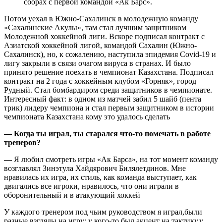
сборах с первой командой «Ак Барс».
Потом уехал в Южно-Сахалинск в молодежную команду
«Сахалинские Акулы», там стал лучшим защитником
Молодежной хоккейной лиги. Вскоре подписал контракт с
Азиатской хоккейной лигой, командой Сахалин (Южно-
Сахалинск), но, к сожалению, наступила эпидемия Covid-19 и
лигу закрыли в связи очагом вируса в странах. И было
принято решение поехать в чемпионат Казахстана. Подписал
контракт на 2 года с хоккейным клубом «Горняк», город
Рудный. Стал бомбардиром среди защитников в чемпионате.
Интересный факт: в одном из матчей забил 5 шайб (пента
трик) лидеру чемпиона и стал первым защитником в истории
чемпионата Казахстана кому это удалось сделать
— Когда ты играл, ты старался что-то помечать в работе
тренеров?
—
Я любил смотреть игры «Ак Барса», на тот момент команду
возглавлял Зинэтула Хайдярович Билялетдинов. Мне
нравилась их игра, их стиль, как команда выступает, как
двигались все игроки, нравилось, что они играли в
оборонительный и в атакующий хоккей
У каждого тренером под чьим руководством я играл,были
разные взгляды на игру: у кого-то был акцент на тактику,у