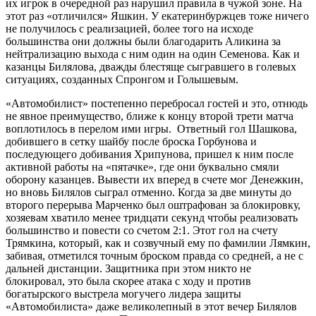
их игрок в очередной раз нарушил правила в чужой зоне. На
этот раз «отличился» Яшкин. У екатеринбуржцев тоже ничего
не получилось с реализацией, более того на исходе
большинства они должны были благодарить Аликина за
нейтрализацию выхода с ним один на один Семенова. Как и
казанцы Билялова, дважды блестяще сыгравшего в голевых
ситуациях, созданных Спронгом и Голышевым.
«Автомобилист» постепенно перебросал гостей и это, отнюдь
не явное преимущество, ближе к концу второй трети матча
воплотилось в перелом ими игры. Ответный гол Шашкова,
добившего в сетку шайбу после броска Горбунова и
последующего добивания Хрипунова, пришел к ним после
активной работы на «пятачке», где они буквально смяли
оборону казанцев. Вывести их вперед в счете мог Денежкин,
но вновь Билялов сыграл отменно. Когда за две минуты до
второго перерыва Марченко был оштрафован за блокировку,
хозяевам хватило менее тридцати секунд чтобы реализовать
большинство и повести со счетом 2:1. Этот гол на счету
Трямкина, который, как и созвучный ему по фамилии Лямкин,
забивая, отметился точным броском правда со средней, а не с
дальней дистанции. Защитника при этом никто не
блокировал, это была скорее атака с ходу и против
богатырского выстрела могучего лидера защиты
«Автомобилиста» даже великолепный в этот вечер Билялов