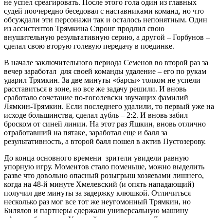
не успел среагировать. После этого гола один из главных
судей поочередно беседовал с наставниками команд, но что
обсуждали эти персонажи так и осталось непонятным. Один
из ассистентов Трямкина Спронг продлил свою
внушительную результативную серию, а другой – Горбунов –
сделал свою вторую голевую передачу в поединке.
В начале заключительного периода Семенов во второй раз за
вечер заработал для своей команды удаление – его по рукам
ударил Трямкин. За две минуты «барсы» толком не успели
расставиться в зоне, но все же задачу решили. И вновь
сработало сочетание по-гоголевски звучащих фамилий
Лямкин-Трямкин. Если последнего удалили, то первый уже на
исходе большинства, сделал дубль – 2:2. И вновь забил
броском от синей линии. На этот раз Яшкин, вновь отлично
отработавший на пятаке, заработал еще и балл за
результативность, а второй балл пошел в актив Пустозерову.
До конца основного времени зрители увидели равную
упорную игру. Моментов стало поменьше, можно выделить
разве что довольно опасный розыгрыш хозяевами лишнего,
когда на 48-й минуте Хмелевский (и опять нападающий)
получил две минуты за задержку клюшкой. Отличиться
несколько раз мог все тот же неугомонный Трямкин, но
Билялов и партнеры сдержали универсальную машину