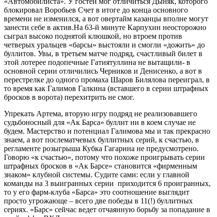
«Автомобилиста». У гостей мог отличиться Дыняк, которого
блокировал Воробьев Счет в итоге до конца основного
времени не изменился, а вот овертайм казанцы вполне могут
занести себе в актив.На 63-й минуте Карпухин неосторожно
сыграл высоко поднятой клюшкой, но втроем против
четверых уральцев «барсы» выстояли и смогли «дожить» до
буллитов. Увы, в третьем матче подряд, счастливый билет в
этой лотерее подопечные Гатиятуллина не вытащили- в
основной серии отличились Черников и Денисенко, а вот в
перестрелке до одного промаха Шаров Билялова переиграл, в
то время как Галимов Галкина (вставшего в серии штрафных
бросков в ворота) перехитрить не смог.
Упрекать Артема, вторую игру подряд не реализовавшего
судьбоносный для «Ак Барса» буллит ни в коем случае не
будем. Мастерство и потенциал Галимова мы и так прекрасно
знаем, а вот послематчевых буллитных серий, к счастью, в
регламенте розыгрыша Кубка Гагарина не предусмотрено.
Говорю «к счастью», потому что похоже проигрывать серии
штрафных бросков в «Ак Барсе» становится «фирменным
знаком» клубной системы. Судите сами: если у главной
команды на 3 выигранных серии приходится 6 проигранных,
то у его фарм-клуба «Барса» это соотношение выглядит
просто угрожающе – всего две победы в 11(!) буллитных
сериях. «Барс» сейчас ведет отчаянную борьбу за попадание в