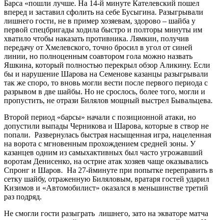
Барса «пошли лучше. На 14-й минуте Кателевский пошел
вперед и заставил сфолить на себе Бусыгина. Разыгрывали
лишнего гости, не в пример хозяевам, здорово – шайба у
первой спецбригады ходила быстро и полторы минуты им
хватило чтобы наказать противника. Лямкин, получив
передачу от Хмелевского, точно бросил в угол от синей
линии, но полноценным соавтором гола можно назвать
Яшкина, который полностью перекрыл обзор Аликину. Если
бы и нарушение Шарова на Семенове казанцы разыгрывали
так же споро, то вновь могли вести после первого периода с
разрывом в две шайбы. Но не срослось, более того, могли и
пропустить, не отрази Билялов мощный выстрел Бывальцева.
Второй период «барсы» начали с позиционной атаки, но
допустили выпады Черникова и Шарова, которые в створ не
попали. Развернулась быстрая насыщенная игра, нацеленная
на ворота с мгновенным прохождением средней зоны. У
казанцев одним из самыхактивных был часто угрожавший
воротам Денисенко, на острие атак хозяев чаще оказывались
Спронг и Шаров. На 27-йминуте при попытке переправить в
сетку шайбу, отраженную Биляловым, вратаря гостей ударил
Кизимов и «Автомобилист» оказался в меньшинстве третий
раз подряд.
Не смогли гости разыграть лишнего, зато на экваторе матча