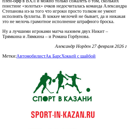
плей-офф в ВХЛ и можно только сожалеть о том, скольких
поистине «золотых» очков недосчиталась команда Александра
Степанова из-за того что игроки просто толком не умеют
исполнять буллиты. В хоккее мелочей не бывает, да и никакая
это не мелочь грамотное исполнение штрафного броска.
Ну а лучшими игроками матча назовем двух Никит –
Трямкина и Лямкина – и Романа Горбунова.
Александр Норден 27 февраля 2026 г
Метки:
Автомобилист
Ак Барс
Хоккей с шайбой