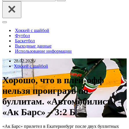
Меню
навигации
Хоккей с шайбой
Футбол
Баскетбол
Выходные данные
Использование информации
28.02.2026
Хоккей с шайбой
Хорошо, что в плей-офф
нельзя проиграть по
буллитам. «Автомобилист» –
«Ак Барс» – 3:2 Б
«Ак Барс» прилетел в Екатеринбург после двух буллитных