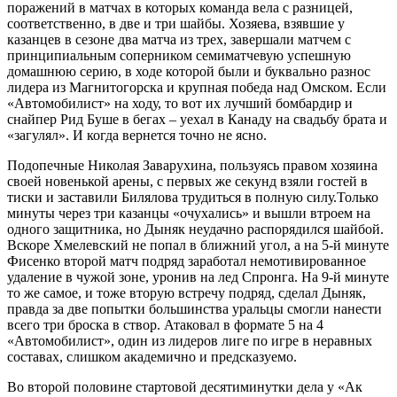
поражений в матчах в которых команда вела с разницей,
соответственно, в две и три шайбы. Хозяева, взявшие у
казанцев в сезоне два матча из трех, завершали матчем с
принципиальным соперником семиматчевую успешную
домашнюю серию, в ходе которой были и буквально разнос
лидера из Магнитогорска и крупная победа над Омском. Если
«Автомобилист» на ходу, то вот их лучший бомбардир и
снайпер Рид Буше в бегах – уехал в Канаду на свадьбу брата и
«загулял». И когда вернется точно не ясно.
Подопечные Николая Заварухина, пользуясь правом хозяина
своей новенькой арены, с первых же секунд взяли гостей в
тиски и заставили Билялова трудиться в полную силу.Только
минуты через три казанцы «очухались» и вышли втроем на
одного защитника, но Дыняк неудачно распорядился шайбой.
Вскоре Хмелевский не попал в ближний угол, а на 5-й минуте
Фисенко второй матч подряд заработал немотивированное
удаление в чужой зоне, уронив на лед Спронга. На 9-й минуте
то же самое, и тоже вторую встречу подряд, сделал Дыняк,
правда за две попытки большинства уральцы смогли нанести
всего три броска в створ. Атаковал в формате 5 на 4
«Автомобилист», один из лидеров лиге по игре в неравных
составах, слишком академично и предсказуемо.
Во второй половине стартовой десятиминутки дела у «Ак