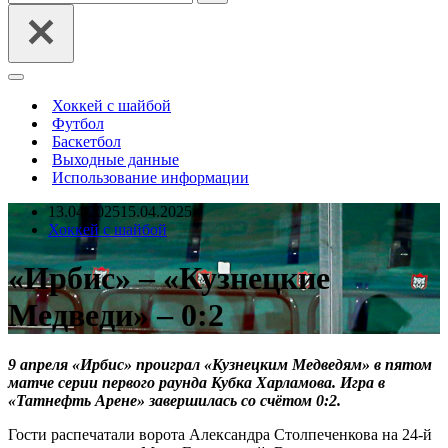
Меню
навигации
Хоккей с шайбой
Футбол
Баскетбол
Выходные данные
Использование информации
13.04.2025
15.04.2025
Хоккей с шайбой
«Ирбис» – «Кузнецкие
Медведи» – 0:2
9 апреля «Ирбис» проиграл «Кузнецким Медведям» в пятом
матче серии первого раунда Кубка Харламова. Игра в
«Татнефть Арене» завершилась со счётом 0:2.
Гости распечатали ворота Александра Столпеченкова на 24-й