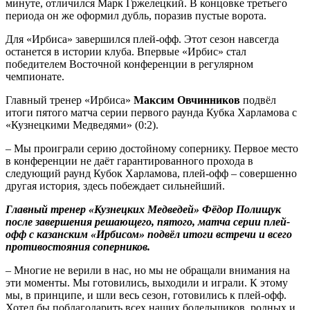
минуте, отличился Марк Гржелецкий. В концовке третьего
периода он же оформил дубль, поразив пустые ворота.
Для «Ирбиса» завершился плей-офф. Этот сезон навсегда
останется в истории клуба. Впервые «Ирбис» стал
победителем Восточной конференции в регулярном
чемпионате.
Главный тренер «Ирбиса»
Максим Овчинников
подвёл
итоги пятого матча серии первого раунда Кубка Харламова с
«Кузнецкими Медведями» (0:2).
– Мы проиграли серию достойному сопернику. Первое место
в конференции не даёт гарантированного прохода в
следующий раунд Кубок Харламова, плей-офф – совершенно
другая история, здесь побеждает сильнейший.
Главный тренер «Кузнецких Медведей» Фёдор Полищук
после завершения решающего, пятого, матча серии плей-
офф с казанским «Ирбисом» подвёл итоги встречи и всего
противостояния соперников.
– Многие не верили в нас, но мы не обращали внимания на
эти моменты. Мы готовились, выходили и играли. К этому
мы, в принципе, и шли весь сезон, готовились к плей-офф.
Хотел бы поблагодарить всех наших болельщиков, родных и