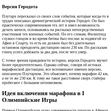
Версия Геродота
Плутарх пересказал со своих слов события, которые когда-то в
трудах описывал древнегреческий историк Геродот. Он был
практически современником тех лет и имел возможность
делать записи, основываясь на рассказах непосредственных
участников тех военных событий. По его словам, Филиппид
служил гонцом и во время битвы был послан за подмогой из
Афин в Спарту, то есть он должен был без длительных
остановок преодолеть дистанцию около 230 км. По рассказам
гонец успел добежать за два дня, после чего умер.
С точки зрения правдивости истории, версия Геродота звучит
более предпочтительно. Однако сейчас, говоря об истоках
марафонской дистанции, все вспоминают именно версию,
описанную Плутархом. Это объясняет, почему марафон 42 км,
а не те же 230 км. К тому же такое расстояние сверх стайеры
пробегают с большим оптимизмом.
Идея включения марафона в
I
Олимпийские Игры
Первые Олимпийские игры современности прошли в Афинах