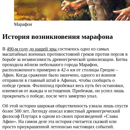
Марафон
История возникновения марафона
В
490-м году до нашей эры
состоялось одно из самых
масштабных военных противостояний греков против персов в
борьбе за независимость древнегреческой цивилизации. Битва
проходила вблизи небольшого города Марафон,
расположенного примерно в
42-х км
от столицы Греции –
Афин. Когда сражение было окончено, одного из воинов
отправили в главный штаб в Афинах, чтобы сообщить о
победе греков. Филиппид пробежал весь путь без остановки,
изнемогая от жажды и истощения. Прибежав, он успел лишь
прокричать о победе, после чего замертво упал.
Об этой истории широкая общественность узнала лишь спустя
более 500 лет. Легенду описал известный древнегреческий
философ Плутарх в одном из своих произведений «Слава
Афин». На самом деле эта история считается сказкой или
просто приукрашенной летописью настоящих событий.