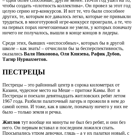
– одни более способные, другие менее. Почти год ушел на то,
чтобы создать «плотность коллектива». Он провел за этот год
целую серию игр-конкурсов. И вот те, что были способнее
других, те, которым все давалось легко, которые не привыкли
трудиться, в многотуровой игре-конкурсе проиграли, а те, что
на первых порах ничегошеньки не умели, у которых поначалу
ничего не получалось, вышли в конце концов в лидеры.
Среди этих, бывших «неспособных», которых бы в другой
школе – как знать! – отчислили бы за бесперспективность,
оказались
Валя Никонова, Оля Князева, Рафик Дубов,
Тагир Нуриахметов.
ПЕСТРЕЦЫ
Пестрецы – это районный центр в сорока километрах от
Казани, чудесное место на Меше – притоке Камы. Вот в
Пестрецы и поехали девятнадцать житловских ребят летом
1967 года. Разбили палаточный лагерь и прожили в нем до
самой осени. И тоже, как в школе, поначалу ничего у них не
было – только земля и речка.
Житлов
тут вообще ни минуты не был без ребят, и они без
него. Он первым вставал и последним ложился спать.
Просыпались утром девочки, глядь – а у их палатки новый, с