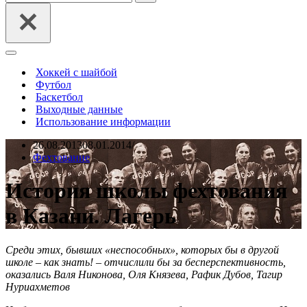
Меню
навигации
Хоккей с шайбой
Футбол
Баскетбол
Выходные данные
Использование информации
26.08.2013
08.01.2014
Фехтование
История школы фехтования
в Казани. Лагерь
Среди этих, бывших «неспособных», которых бы в другой
школе – как знать! – отчислили бы за бесперспективность,
оказались Валя Никонова, Оля Князева, Рафик Дубов, Тагир
Нуриахметов