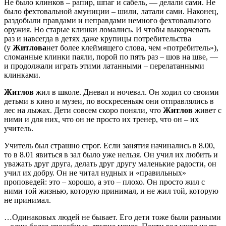
Не было клинков – рапир, шпаг и сабель, — делали сами. Не
было фехтовальной амуниции – шили, латали сами. Наконец,
раздобыли правдами и неправдами немного фехтовального
оружия. Но старые клинки ломались. И чтобы выкорчевать
раз и навсегда в детях даже крупицы потребительства
(у
Житлова
нет более клеймящего слова, чем «потребитель»),
сломанные клинки паяли, порой по пять раз – шов на шве, —
и продолжали играть этими латанными – перелатанными
клинками.
Житлов
жил в школе. Дневал и ночевал. Он ходил со своими
детьми в кино и музеи, по воскресеньям они отправлялись в
лес на лыжах. Дети совсем скоро поняли, что
Житлов
живет с
ними и для них, что он не просто их тренер, что он – их
учитель.
Учитель был страшно строг. Если занятия начинались в 8.00,
то в 8.01 явиться в зал было уже нельзя. Он учил их любить и
уважать друг друга, делать друг другу маленькие радости, он
учил их добру. Он не читал нудных и «правильных»
проповедей: это – хорошо, а это – плохо. Он просто жил с
ними той жизнью, которую принимал, и не жил той, которую
не принимал.
…Одинаковых людей не бывает. Его дети тоже были разными