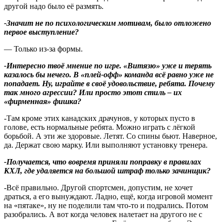
другой надо было её размять.
-Значит не по психологическим мотивам, было отложено
первое выступление?
— Только из-за формы.
-Интересно твоё мнение по игре. «Витязю» уже и терять
казалось бы нечего. В «плей-офф» команда всё равно уже не
попадает. Ну, играйте в своё удовольствие, ребята. Почему
так много агрессии? Или просто этот стиль – их
«фирменная» фишка?
-Там кроме этих канадских драчунов, у которых пусто в
голове, есть нормальные ребята. Можно играть с лёгкой
борьбой. А эти же здоровые. Летят. Со спины бьют. Наверное,
да. Держат свою марку. Или выполняют установку тренера.
-Получается, что вовремя приняли поправку в правилах
КХЛ, где удаляется на большой штраф только зачинщик?
-Всё правильно. Другой спортсмен, допустим, не хочет
драться, а его вынуждают. Ладно, ещё, когда игровой момент
на «пятаке», ну не поделили там что-то и подрались. Потом
разобрались. А вот когда человек налетает на другого не с