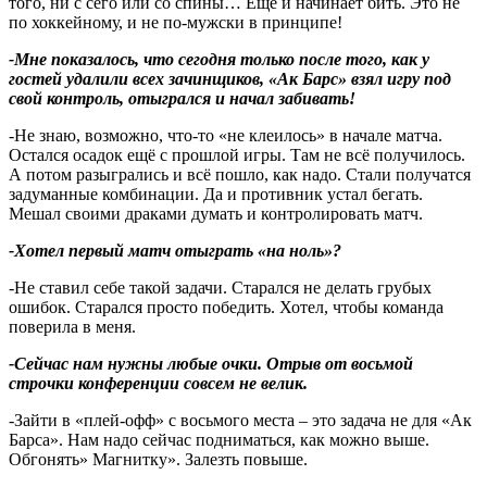
того, ни с сего или со спины… Ещё и начинает бить. Это не
по хоккейному, и не по-мужски в принципе!
-Мне показалось, что сегодня только после того, как у
гостей удалили всех зачинщиков, «Ак Барс» взял игру под
свой контроль, отыгрался и начал забивать!
-Не знаю, возможно, что-то «не клеилось» в начале матча.
Остался осадок ещё с прошлой игры. Там не всё получилось.
А потом разыгрались и всё пошло, как надо. Стали получатся
задуманные комбинации. Да и противник устал бегать.
Мешал своими драками думать и контролировать матч.
-Хотел первый матч отыграть «на ноль»?
-Не ставил себе такой задачи. Старался не делать грубых
ошибок. Старался просто победить. Хотел, чтобы команда
поверила в меня.
-Сейчас нам нужны любые очки. Отрыв от восьмой
строчки конференции совсем не велик.
-Зайти в «плей-офф» с восьмого места – это задача не для «Ак
Барса». Нам надо сейчас подниматься, как можно выше.
Обгонять» Магнитку». Залезть повыше.