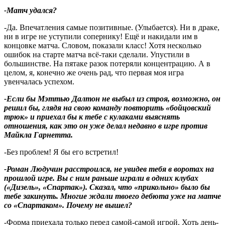
-Матч удался?
-Да. Впечатления самые позитивные. (Улыбается). Ни в драке,
ни в игре не уступили сопернику! Ещё и накидали им в
концовке матча. Словом, показали класс! Хотя несколько
ошибок на старте матча всё-таки сделали. Упустили в
большинстве. На пятаке разок потеряли концентрацию. А в
целом, я, конечно же очень рад, что первая моя игра
увенчалась успехом.
-Если бы Мэттью Далтон не выбыл из строя, возможно, он
решил бы, глядя на свою команду повторить «бойцовский
трюк» и приехал бы к тебе с кулаками выяснять
отношения, как это он уже делал недавно в игре против
Майкла Гарнетта.
-Без проблем! Я бы его встретил!
-Роман Людучин расстроился, не увидев тебя в воротах на
прошлой игре. Вы с ним раньше играли в одних клубах
(«Дизель», «Спартак»). Сказал, что «прикольно» было бы
тебе закинуть. Многие ждали твоего дебюта уже на матче
со «Спартаком». Почему не вышел?
-Форма приехала только перед самой-самой игрой. Хоть день-