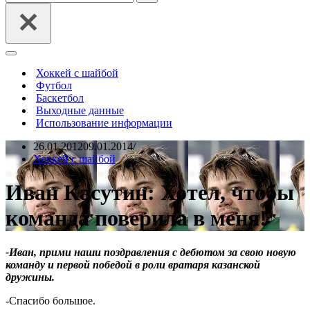
Меню
навигации
Хоккей с шайбой
Футбол
Баскетбол
Выходные данные
Использование информации
26.01.2012
09.01.2014
Хоккей с шайбой
Иван Касутин: Хотел, чтобы
команда поверила в меня!
-Иван, прими наши поздравления с дебютом за свою новую
команду и первой победой в роли вратаря казанской
дружины.
-Спасибо большое.