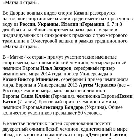
«Матча 4 стран».
Во Дворце водных видов спорта Казани развернутся
настоящие спортивные баталии среди именитых прыгунов в
воду из
России
,
Украины
,
Италии
и
Германии
. 6, 7 и 8
декабря сильнейшие спортсмены разыграют медали в
индивидуальных и синхронных прыжках с трехметрового
трамплина и 10-метровой вышки в рамках традиционного
«Матча 4 стран».
В «Матче 4-х стран» примут участие такие именитые
спортсмены, как олимпийский чемпион, четырехкратный
чемпион Европы
Илья Захаров
, серебряный призер
чемпионата мира 2014 года, призер Универсиады в
Казани
Виктор Минибаев
, серебряный призер чемпионата
мира, Европы и Универсиады 2013
Артем Черкасов
(все –
Россия), чемпион мира, многократный чемпион
Европы
Саша Кляйн
(Германия), чемпионка Европы
Ноэми
Батки
(Италия), бронзовый призер чемпионата мира,
чемпион Европы
Александр Бондарь
(Украина). Общее
количество участников превышает 50 человек.
В качестве почетных гостей соревнования посетят
двукратный олимпийский чемпион, единственный в мире
обладатель восьми олимпийских наград
Дмитрий Саутин
,