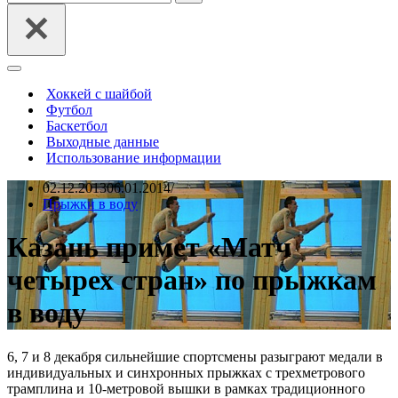
Меню
навигации
Хоккей с шайбой
Футбол
Баскетбол
Выходные данные
Использование информации
02.12.2013
06.01.2014
Прыжки в воду
Казань примет «Матч
четырех стран» по прыжкам
в воду
6, 7 и 8 декабря сильнейшие спортсмены разыграют медали в
индивидуальных и синхронных прыжках с трехметрового
трамплина и 10-метровой вышки в рамках традиционного