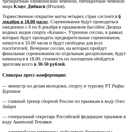
трехкратный олимпийский чемпион, пятикратный чемпион
мира
Клаус Дибиаси
(Италия).
Торжественное открытие матча четырех стран состоится
6
декабря в 18.00 часо
в
. Соревнования будут проводиться
ежедневно с 6 по 8 декабря в прыжковом бассейне Дворца
водных видов спорта «Казани». Утренние сессии, в рамках
которых будут проходить предварительные соревнования,
начнутся в 10.00 часов и будут свободны для всех
посетителей. Вечерние сессии, на которых пройдут
финальные соревнования по отдельным дисциплинам, будут
начинаться в 18.00, стоимость их посещения обойдется
зрителям всего
в 30-50 рублей.
Спикеры пресс-конференции:
— министр по делам молодежи, спорту и туризму РТ
Рафис
Бурганов
— главный тренер сборной России по прыжкам в воду
Олег
Зайцев
— генеральный секретарь Российской федерации прыжков в
воду
Анатолий Тепляков
— олимпийские чемпионы, победители Универсиады