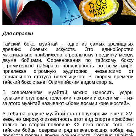
Для справки
Тайский бокс, муайтай – одно из самых зрелищных
древних боевых искусств. Это единоборство
максимально приближено к реальному поединку между
двумя бойцами. Соревнования по тайскому боксу
стремительно набирают популярность во всем мире,
привлекая огромную аудиторию независимо от
социального статуса болельщиков. В скором времени
тайский бокс станет Олимпийским видом спорта.
В современном муайтай можно наносить удары
кулаками, ступнями, голенями, локтями и коленями — из-
за этого муайтай называют «боем восьми конечностей».
У себя на родине муайтай стал популярным ещё в XVI
веке, но мировую известность этот вид спорта приобрёл
только во второй половине XX века после того, как
тайские бойцы одержали ряд впечатляющих побед над
представителями других единоборств. Сегодня муайтай