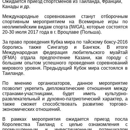
Ожидается приезд спортсменов из Таиланда, Франции,
Канады и др.
Международные соревнования станут отборочным
спортивным мероприятием на Всемирные игры по
неолимпийским видам спорта (
IWGA
), которые состоятся
20-30 июля 2017 года в г. Вроцлаве (Польша).
За право проведения Кубка мира по тайскому боксу-2016
боролись также Сингапур и Бангкок. В итоге
Международная федерация любительского муайтай
(
IFMA)
отдала предпочтение Казани, как городу с
большим опытом успешного проведения соревнований
мирового уровня. Предыдущий Кубок мира состоялся в
Таиланде.
По мнению организаторов, данное мероприятие
позволит укрепить дипломатические отношения между
странами-участницами, будет иметь культурно-
развлекательный и духовно-патриотический характер, а
также сможет способствовать развитию торгово-
экономических отношений.
В рамках мероприятия ожидается приезд посла
Королевства Таиланд с целью ознакомления с
промышленным и инвестиционным потенциалом