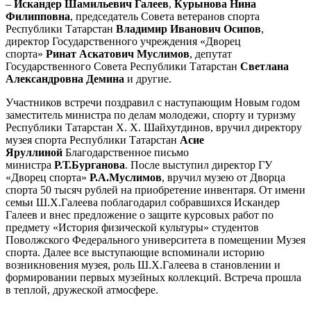
–
Искандер Шамильевич Галеев
,
Курынова Нина
Филипповна
, председатель Совета ветеранов спорта
Республики Татарстан
Владимир Иванович Осипов
,
директор Государственного учреждения «Дворец
спорта»
Ринат Аскатович Муслимов
, депутат
Государственного Совета Республики Татарстан
Светлана
Александровна Демина
и другие.
Участников встречи поздравил с наступающим Новым годом
заместитель министра по делам молодежи, спорту и туризму
Республики Татарстан Х. Х. Шайхутдинов, вручил директору
музея спорта Республики Татарстан
Асие
Яруллиной
Благодарственное письмо
министра
Р.Т.Бурганова
. После выступил директор ГУ
«Дворец спорта»
Р.А.Муслимов
, вручил музею от Дворца
спорта 50 тысяч рублей на приобретение инвентаря. От имени
семьи Ш.Х.Галеева поблагодарил собравшихся Искандер
Галеев и внес предложение о защите курсовых работ по
предмету «История физической культуры» студентов
Поволжского Федерального университета в помещении Музея
спорта. Далее все выступающие вспоминали историю
возникновения музея, роль Ш.Х.Галеева в становлении и
формировании первых музейных коллекций. Встреча прошла
в теплой, дружеской атмосфере.