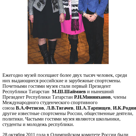
Ежегодно музей посещают более двух тысяч человек, среди
них выдающиеся российские и зарубежные спортсмены.
Почетными гостями музея стали первый Президент
Республики Татарстан
М.Ш.Шаймиев
и нынешний
Президент Республики Татарстан
Р.Н.Минниханов
, члены
Международного студенческого спортивного
союза
В.А.Фетисов
,
Л.В.Тягачев
,
Ш.А.Тарпищев
,
И.К.Родн
другие известные спортсмены России, общественные деятели,
политики. Частыми гостями музея являются школьники,
студенты и молодежь республики.
28 октября 2011 года в Олимпийском комитете России были