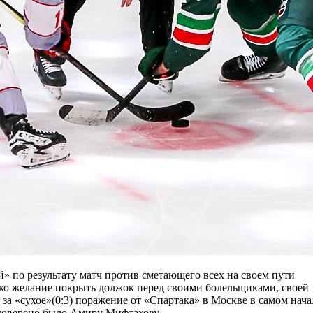
» по результату матч против сметающего всех на своем пути
лько желание покрыть должок перед своими болельщиками, своей
 за «сухое»(0:3) поражение от «Спартака» в Москве в самом нача
 доверено было Амиру Мифтахову.