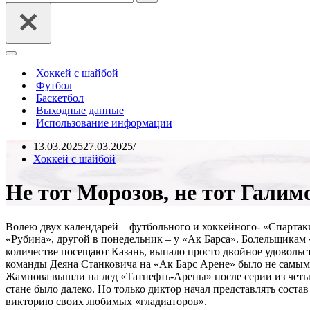
Меню
навигации
Хоккей с шайбой
Футбол
Баскетбол
Выходные данные
Использование информации
13.03.2025
27.03.2025
Хоккей с шайбой
Не тот Морозов, не тот Галим
Волею двух календарей – футбольного и хоккейного- «Спартаки
«Рубина», другой в понедельник – у «Ак Барса». Болельщикам 
количестве посещают Казань, выпало просто двойное удовольст
команды Деяна Станковича на «Ак Барс Арене» было не самым 
Жамнова вышли на лед «Татнефть-Арены» после серии из четыр
стане было далеко. Но только диктор начал представлять состав
викторию своих любимых «гладиаторов».