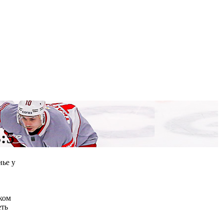
:5
нье у
ком
еть