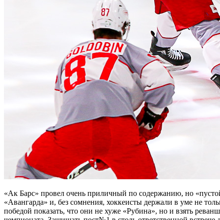
«Ак Барс» провел очень приличный по содержанию, но «пустой
«Авангарда» и, без сомнения, хоккеисты держали в уме не то
победой показать, что они не хуже «Рубина», но и взять реванш
чемпионата. Защищать пост№1 в столь ответственной встрече