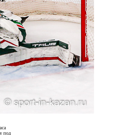
аса
у под