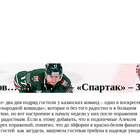
ов… «Ак Барс» – «Спартак» – 3
» два дня подряд гостили у казанских команд – один в воскресе
«народной команды», которые и без того радостно и в большом
вие, но вот настроение к началу недели у них после поражения
радостным. Если к этому добавить, что и подопечные Алексея
ех поражений, понятно, что до эйфории в красно-белом фанатс
 гостей как загудела, зашумела гостевая трибуна в надежде увид