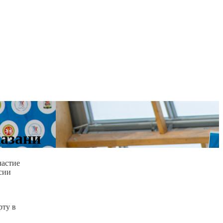
азани
частие
сии
и
рту в