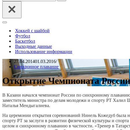
Меню
навигации
Хоккей с шайбой
Футбол
Баскетбол
Выходные данные
Использование информации
27.04.2014
01.03.2016
Синхронное плавание
Открытие Чемпионата России
В Казани начался чемпионат России по синхронному плавани
заместитель министра по делам молодежи и спорту РТ Халил 
Наталья Мендыгалиева.
На церемонии открытия соревнований Нинель Кожедуб была н
спорту РТ за заслуги в развитии физической культуры и спорта
целом и синхронному плаванию в частности. «Тренер в Татарста