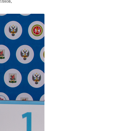
елнов,