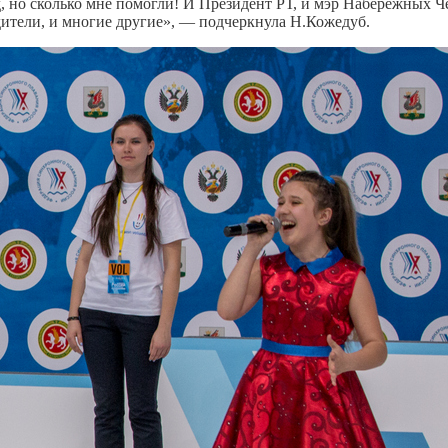
д, но сколько мне помогли! И Президент РТ, и мэр Набережных Ч
дители, и многие другие», — подчеркнула Н.Кожедуб.