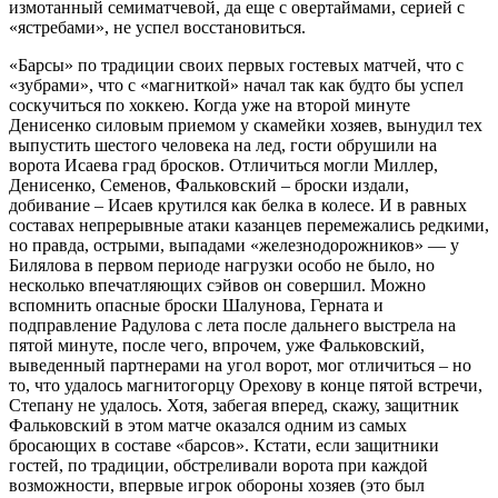
измотанный семиматчевой, да еще с овертаймами, серией с
«ястребами», не успел восстановиться.
«Барсы» по традиции своих первых гостевых матчей, что с
«зубрами», что с «магниткой» начал так как будто бы успел
соскучиться по хоккею. Когда уже на второй минуте
Денисенко силовым приемом у скамейки хозяев, вынудил тех
выпустить шестого человека на лед, гости обрушили на
ворота Исаева град бросков. Отличиться могли Миллер,
Денисенко, Семенов, Фальковский – броски издали,
добивание – Исаев крутился как белка в колесе. И в равных
составах непрерывные атаки казанцев перемежались редкими,
но правда, острыми, выпадами «железнодорожников» — у
Билялова в первом периоде нагрузки особо не было, но
несколько впечатляющих сэйвов он совершил. Можно
вспомнить опасные броски Шалунова, Герната и
подправление Радулова с лета после дальнего выстрела на
пятой минуте, после чего, впрочем, уже Фальковский,
выведенный партнерами на угол ворот, мог отличиться – но
то, что удалось магнитогорцу Орехову в конце пятой встречи,
Степану не удалось. Хотя, забегая вперед, скажу, защитник
Фальковский в этом матче оказался одним из самых
бросающих в составе «барсов». Кстати, если защитники
гостей, по традиции, обстреливали ворота при каждой
возможности, впервые игрок обороны хозяев (это был