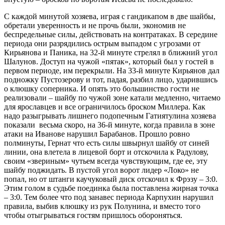
С каждой минутой хозяева, играя с гандикапом в две шайбы,
обретали уверенность и не прочь были, экономив не
беспредельные силы, действовать на контратаках. В середине
периода они разрядились острым выпадом с угрозами от
Кирьянова и Паника, на 32-й минуте стрелял в ближний угол
Шалунов. Доступ на чужой «пятак», который был у гостей в
первом периоде, им перекрыли. На 33-й минуте Кирьянов дал
подножку Пустозерову и тот, падая, разбил лицо, ударившись
о клюшку соперника. И опять это большинство гости не
реализовали – шайбу по чужой зоне катали медленно, читаемо
для ярославцев и все ограничилось броском Миллера. Как
надо разыгрывать лишнего подопечным Гатиятулина хозяева
показали весьма скоро, на 36-й минуте, когда правила в зоне
атаки на Иванове нарушил Барабанов. Прошло ровно
полминуты, Гернат что есть силы швырнул шайбу от синей
линии, она влетела в лицевой борт и отскочила к Радулову,
своим «звериным» чутьем всегда чувствующим, где ее, эту
шайбу поджидать. В пустой угол ворот лидер «Локо» не
попал, но от штанги каучуковый диск отскочил к Фрэзу – 3:0.
Этим голом в судьбе поединка была поставлена жирная точка
– 3:0. Тем более что под занавес периода Карпухин нарушил
правила, выбив клюшку из рук Полунина, и вместо того
чтобы отыгрываться гостям пришлось обороняться.