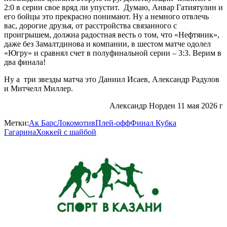
2:0 в серии свое вряд ли упустит. Думаю, Анвар Гатиятулин и
его бойцы это прекрасно понимают. Ну а немного отвлечь
вас, дорогие друзья, от расстройства связанного с
проигрышем, должна радостная весть о том, что «Нефтяник»,
даже без Замалтдинова и компании, в шестом матче одолел
«Югру» и сравнял счет в полуфинальной серии – 3:3. Верим в
два финала!
Ну а три звезды матча это Даниил Исаев, Александр Радулов
и Митчелл Миллер.
Александр Норден 11 мая 2026 г
Метки:
Ак Барс
Локомотив
Плей-офф
Финал Кубка
Гагарина
Хоккей с шайбой