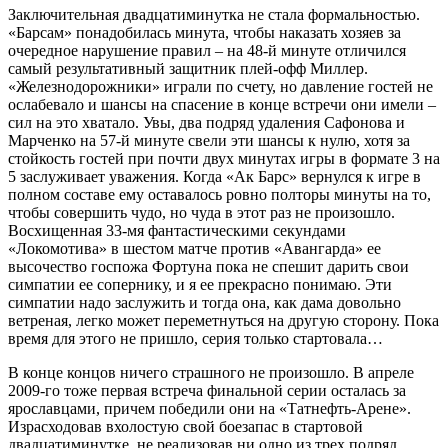
Заключительная двадцатиминутка не стала формальностью.
«Барсам» понадобилась минута, чтобы наказать хозяев за
очередное нарушение правил – на 48-й минуте отличился
самый результативный защитник плей-офф Миллер.
«Железнодорожники» играли по счету, но давление гостей не
ослабевало и шансы на спасение в конце встречи они имели –
сил на это хватало. Увы, два подряд удаления Сафонова и
Марченко на 57-й минуте свели эти шансы к нулю, хотя за
стойкость гостей при почти двух минутах игры в формате 3 на
5 заслуживает уважения. Когда «Ак Барс» вернулся к игре в
полном составе ему оставалось ровно полторы минуты на то,
чтобы совершить чудо, но чуда в этот раз не произошло.
Восхищенная 33-мя фантастическими секундами
«Локомотива» в шестом матче против «Авангарда» ее
высочество госпожа Фортуна пока не спешит дарить свои
симпатии ее сопернику, и я ее прекрасно понимаю. Эти
симпатии надо заслужить и тогда она, как дама довольно
ветреная, легко может переметнуться на другую сторону. Пока
время для этого не пришло, серия только стартовала…
В конце концов ничего страшного не произошло. В апреле
2009-го тоже первая встреча финальной серии осталась за
ярославцами, причем победили они на «Татнефть-Арене».
Израсходовав вхолостую свой боезапас в стартовой
двадцатиминутке, не реализовав ни одно из трех подряд