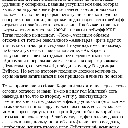
удалений у соперника, казанцы уступили команде, которая
вышла на игру на волне фантастического эмоционального
подъема, с лихвой перекрывшего ту энергию, которую их
соперник поднакопил, непривычно долго для всего плей-офф
отдыхая и спокойно готовясь к серии. Так бывает сплошь и
рядом – вспомним тот же 2009-й, первый плей-офф КХЛ.
Тогда подобно нынешнему «Локо», чудесным образом
отскочив от того же бедолажного «Авангарда» (речь идет об
эпических пятнадцати секундах Никулина), имея, по-моему,
не более двух суток на восстановление, «Ак Барс» в
полуфинале вышел на отдыхавшее неделю московское
«Динамо» и в первом же матче серии «на старых дрожжах»
убедительно, со счетом 4:1, победил команду Владимира
Вуйтека. Но вот ко второму поединку дрожжи кончились,
серия начала затягиваться и все пришлось начинать по новой.
То же произошло и сейчас. Хороший знак что последнее слово
сегодня осталось за нами (имею в виду гол Миллера), есть
надежда на то, что ко второму матчу у действующего
чемпиона кончатся «дрожжи» и фактор усталости (это похоже
на акклиматизацию в другом часовом поясе, когда «с колес»
можно горы свернуть, но на третий день тебя так «прибьет»
что мало не покажется). В любом случае, физиология должна
сыграть в нашу пользу, но, чтобы эту физиологию оседлать,
необходимо цеплять вторую игру. Действующий чемпион с