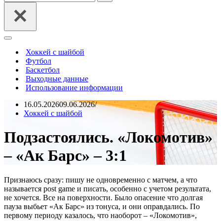
Меню
навигации
Хоккей с шайбой
Футбол
Баскетбол
Выходные данные
Использование информации
16.05.2026
09.06.2026
Хоккей с шайбой
Подзастоялись. «Локомотив»
– «Ак Барс» – 3:1
Признаюсь сразу: пишу не одновременно с матчем, а что
называется post game и писать, особенно с учетом результата,
не хочется. Все на поверхности. Было опасение что долгая
пауза выбьет «Ак Барс» из тонуса, и они оправдались. По
первому периоду казалось, что наоборот – «Локомотив»,