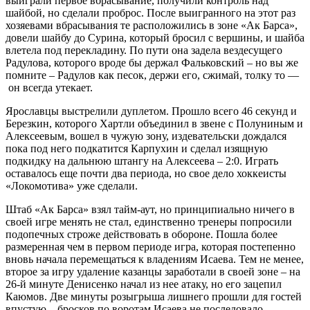
выиграли первое вбрасывание, получили контроль над
шайбой, но сделали проброс. После выигранного на этот раз
хозяевами вбрасывания те расположились в зоне «Ак Барса»,
довели шайбу до Сурина, который бросил с вершины, и шайба
влетела под перекладину. По пути она задела вездесущего
Радулова, которого вроде бы держал Фальковский – но вы же
помните – Радулов как песок, держи его, сжимай, толку то —
он всегда утекает.
Ярославцы выстрелили дуплетом. Прошло всего 46 секунд и
Березкин, которого Хартли объединил в звене с Полуниным и
Алексеевым, вошел в чужую зону, издевательски дождался
пока под него подкатится Карпухин и сделал изящную
подкидку на дальнюю штангу на Алексеева – 2:0. Играть
оставалось еще почти два периода, но свое дело хоккеисты
«Локомотива» уже сделали.
Штаб «Ак Барса» взял тайм-аут, но принципиально ничего в
своей игре менять не стал, единственно тренеры попросили
подопечных строже действовать в обороне. Пошла более
размеренная чем в первом периоде игра, которая постепенно
вновь начала перемещаться к владениям Исаева. Тем не менее,
второе за игру удаление казанцы заработали в своей зоне – на
26-й минуте Денисенко начал из нее атаку, но его зацепил
Каюмов. Две минуты розыгрыша лишнего прошли для гостей
впустую – бросков по воротам Исаева не последовало.