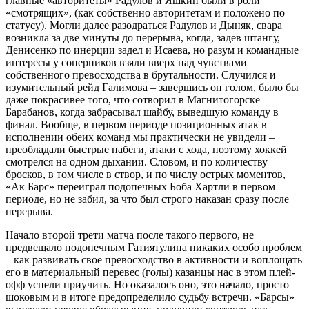
главные «авторитеты» Радулов и Яшкин были в роли
«смотрящих», (как собственно авторитетам и положено по
статусу). Могли далее разодраться Радулов и Дыняк, свара
возникла за две минуты до перерыва, когда, задев штангу,
Денисенко по инерции задел и Исаева, но разум и командные
интересы у соперников взяли вверх над чувствами
собственного превосходства в брутальности. Случился и
изумительный рейд Галимова – завершись он голом, было бы
даже покрасивее того, что сотворил в Магнитогорске
Барабанов, когда забрасывал шайбу, выведшую команду в
финал. Вообще, в первом периоде позиционных атак в
исполнении обеих команд мы практически не увидели –
преобладали быстрые набеги, атаки с хода, поэтому хоккей
смотрелся на одном дыхании. Словом, и по количеству
бросков, в том числе в створ, и по числу острых моментов,
«Ак Барс» переиграл подопечных Боба Хартли в первом
периоде, но не забил, за что был строго наказан сразу после
перерыва.
Начало второй трети матча после такого первого, не
предвещало подопечным Гатиятулина никаких особо проблем
– как развивать свое превосходство в активности и воплощать
его в материальный перевес (голы) казанцы нас в этом плей-
офф успели приучить. Но оказалось оно, это начало, просто
шоковым и в итоге предопределило судьбу встречи. «Барсы»