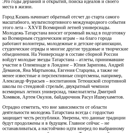
Это годы дерзаний и открытий, поиска идеалов и своего
места в жизни.
Город Казань начинает обратный отсчет до старта самого
масштабного, мультиспортивного международного события
этого лета – XXVII Всемирной летней универсиады.
Молодежь Татарстана вносит огромный вклад в подготовку
ко Всемирным студенческим играм – на благо города
работают волонтеры, молодежные и детские организации,
студенческие отряды и многие другие трудовые и творческие
объединения. На Универсиаде в составе сборной России
войдут молодые звезды Татарстана – атлеты, принимавшие
участие в Олимпиаде в Лондоне – Юлия Зарипова, Андрей
Деманов, Яна Мартынова, Евгения Старцева, а также не
менее известные и перспективные спортсмены, например,
Александр Фурасьев – воспитанник Тетюшской спортивной
школы по стендовой стрельбе, двукратный чемпион
всемирных летних универсиад, тяжелоатлеты Дмитрий
Хомяков, Артем Окулов, байдарочник Расул Ишмухаметов.
Отрадно отметить, что вне зависимости от области
деятельности молодежь Татарстана всегда с гордостью
защищает честь республики. Уверены, что данные традиции
будут продолжены и в будущем. Главное сейчас – не
останавливаться, а настойчиво идти вперед по выбранному