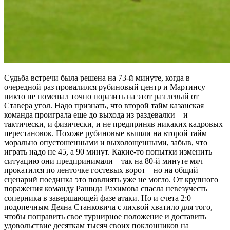
Судьба встречи была решена на 73-й минуте, когда в
очередной раз провалился рубиновый центр и Мартинсу
никто не помешал точно поразить на этот раз левый от
Ставера угол. Надо признать, что второй тайм казанская
команда проиграла еще до выхода из раздевалки – и
тактически, и физически, и не предприняв никаких кадровых
перестановок. Похоже рубиновые вышли на второй тайм
морально опустошенными и выхолощенными, забыв, что
играть надо не 45, а 90 минут. Какие-то попытки изменить
ситуацию они предпринимали – так на 80-й минуте мяч
прокатился по ленточке гостевых ворот – но на общий
сценарий поединка это повлиять уже не могло. От крупного
поражения команду Рашида Рахимова спасла невезучесть
соперника в завершающей фазе атаки. Но и счета 2:0
подопечным Деяна Станковича с лихвой хватило для того,
чтобы поправить свое турнирное положение и доставить
удовольствие десяткам тысяч своих поклонников на