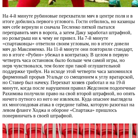
На 4-й минуте рубиновые перехватили мяч в центре поля и в
итоге добились первого углового. Гости отбились, но казанцы
мяч себе вернули и сначала Тесленко пяткой пытался
переправить мяч в ворота, а затем Даку заработал штрафной,
но розыгрыш ни к чему не привел. На 7-й минуте
«спартаковцы» ответили своим угловым, но в итоге довели
мяч до Максименко. На 11-й минуте они повторили стандарт,
но в итоге «Рубин» убежал в контратаку. В целом в первую
четверть часа остановок было больше чем самой игры, но
нерв чувствовался, тем более при такой оглушительной
поддержке трибун. На исходе этой четверти часа запомнился
фирменный прорыв Угальде со смещением к углу вратарской,
но Ставер был начеку. Перехват хозяев сработал и на 19-й
минуте, когда после нарушения правил Жедсоном подопечные
Рахимова получили право на свой второй штрафной, но опять
ничего путного из него не извлекли. Куда опаснее выглядела
их многоходовая атака в середине тайма, которую разогнал на
левом фланге Ходжа и обороне «Спартака» пришлось
понервничать в своей штрафной.