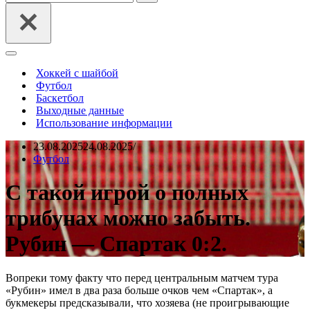
Меню
навигации
Хоккей с шайбой
Футбол
Баскетбол
Выходные данные
Использование информации
23.08.2025
24.08.2025
Футбол
С такой игрой о полных
трибунах можно забыть.
Рубин — Спартак 0:2.
Вопреки тому факту что перед центральным матчем тура
«Рубин» имел в два раза больше очков чем «Спартак», а
букмекеры предсказывали, что хозяева (не проигрывающие