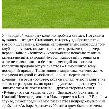
У «народной команды» конечно проблем хватает. Потухшим
вулканом выглядит Станкович, которому «доброжелатели»
вовсю ищут замену, команда непозволительно много для топ-
клуба пропускает, но даже при этом отрезками (например,
первый тайм с «Зенитом») красно-белые показывает очень
качественный атакующий футбол. Кадровый потенциал я
даже не сравниваю – и без того имеющий два состава
коллектив продолжает усиливаться – Самошников тому
последний пример. Талантливого защитника конечно жалко –
его увели из яркой самобытной и очень перспективной
команды, а в этом «болоте», куда он попал, умеют таланты не
то что не раскрывать, но просто «душить» — разве случай с
Зиньковским не показателен? С другой стороны может
«Рубину» эта ситуация на руку – Зиньковский скатился в
Нижний Новгород, может и Илья вернется в Казань? В любом
случае, сюжет поединка мог развиваться непредсказуемо и на
трибунах «Ак Барс Арены» субботним днем была отмечена