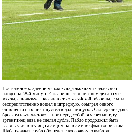
Постоянное владение мячом «спартаковцами» дало свои
плоды на 58-й минуте. Солари не стал ни с кем делиться с
мячом, а пользуясь пассивностью хозяйской обороны, с угла
беспрепятственно вошел в штрафную, обыграл одного
оппонента и точно запустил в дальний угол. Ставер опоздал с
броском из-за частокола ног перед собой, а через минуту
аргентинец едва не сделал дубль. Пабло продолжил быть
главным действующим лицом на поле и во фланговой атаке
Шабанходжая грубо обошелся с косоваром, заработав