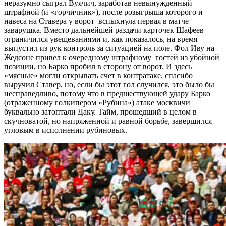
неразумно сыграл Вуячич, заработав невынужденный
штрафной (и «горчичник»), после розыгрыша которого и
навеса на Ставера у ворот вспыхнула первая в матче
заварушка. Вместо дальнейшей раздачи карточек Шафеев
ограничился увещеваниями и, как показалось, на время
выпустил из рук контроль за ситуацией на поле. Фол Иву на
Жедсоне привел к очередному штрафному гостей из убойной
позиции, но Барко пробил в сторону от ворот. И здесь
«мясные» могли открывать счет в контратаке, спасибо
выручил Ставер, но, если бы этот гол случился, это было бы
несправедливо, потому что в предшествующей удару Барко
(отраженному голкипером «Рубина») атаке москвичи
буквально затоптали Даку. Тайм, прошедший в целом в
скучноватой, но напряженной и равной борьбе, завершился
угловым в исполнении рубиновых.