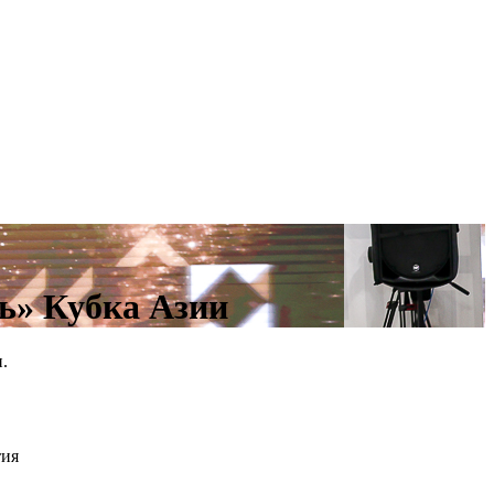
ь» Кубка Азии
.
тия