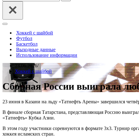
Меню
навигации
Хоккей с шайбой
Футбол
Баскетбол
Выходные данные
Использование информации
23.06.2026
Хоккей с шайбой
Сборная России выиграла лю
23 июня в Казани на льду «Татнефть Арены» завершился четв
В финале сборная Татарстана, представляющая Россию выиграл
«Татнефть» Кубка Азии.
В этом году участники соревнуются в формате 3х3. Турнир ор
хоккея исламских стран.