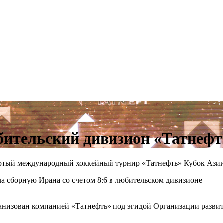
бительский дивизион «Татнефт
ёртый международный хоккейный турнир «Татнефть» Кубок Азии
а сборную Ирана со счетом 8:6 в любительском дивизионе
ганизован компанией «Татнефть» под эгидой Организации разви