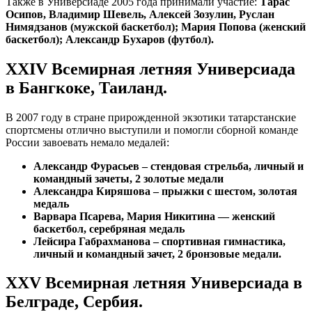
Также в Универсиаде 2005 года принимали участие:
Тарас
Осипов, Владимир Шевель, Алексей Зозулин, Руслан
Нимядзанов (мужской баскетбол); Мария Попова (женский
баскетбол); Александр Бухаров (футбол).
XXIV Всемирная летняя Универсиада
в Бангкоке, Таиланд.
В 2007 году в стране прирожденной экзотики татарстанские
спортсмены отлично выступили и помогли сборной команде
России завоевать немало медалей:
Александр Фурасьев – стендовая стрельба, личный и
командный зачеты, 2 золотые медали
Александра Киряшова – прыжки с шестом, золотая
медаль
Варвара Псарева, Мария Никитина — женский
баскетбол, серебряная медаль
Лейсира Габрахманова – спортивная гимнастика,
личный и командный зачет, 2 бронзовые медали.
XXV Всемирная летняя Универсиада в
Белграде, Сербия
.