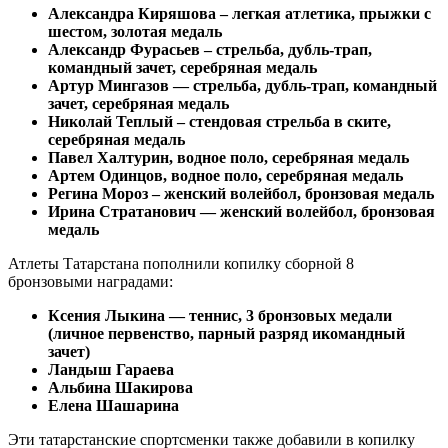
Александра Киряшова – легкая атлетика, прыжки с
шестом, золотая медаль
Александр Фурасьев – стрельба, дубль-трап,
командный зачет, серебряная медаль
Артур Мингазов — стрельба, дубль-трап, командный
зачет, серебряная медаль
Николай Теплый – стендовая стрельба в ските,
серебряная медаль
Павел Халтурин, водное поло, серебряная медаль
Артем Одинцов, водное поло, серебряная медаль
Регина Мороз – женский волейбол, бронзовая медаль
Ирина Стратанович — женский волейбол, бронзовая
медаль
Атлеты Татарстана пополнили копилку сборной 8
бронзовыми наградами:
Ксения Лыкина — теннис, 3 бронзовых медали
(личное первенство, парный разряд икомандный
зачет)
Ландыш Гараева
Альбина Шакирова
Елена Шашарина
Эти татарстанские спортсменки также добавили в копилку