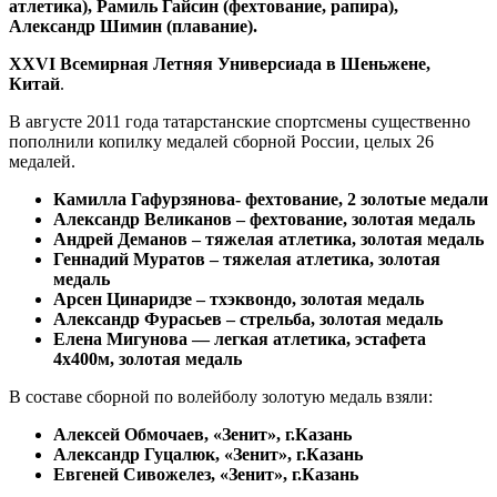
атлетика), Рамиль Гайсин (фехтование, рапира),
Александр Шимин (плавание).
XXVI Всемирная Летняя Универсиада в Шеньжене,
Китай
.
В августе 2011 года татарстанские спортсмены существенно
пополнили копилку медалей сборной России, целых 26
медалей.
Камилла Гафурзянова- фехтование, 2 золотые медали
Александр Великанов – фехтование, золотая медаль
Андрей Деманов – тяжелая атлетика, золотая медаль
Геннадий Муратов – тяжелая атлетика, золотая
медаль
Арсен Цинаридзе – тхэквондо, золотая медаль
Александр Фурасьев – стрельба, золотая медаль
Елена Мигунова — легкая атлетика, эстафета
4х400м, золотая медаль
В составе сборной по волейболу золотую медаль взяли:
Алексей Обмочаев, «Зенит», г.Казань
Александр Гуцалюк, «Зенит», г.Казань
Евгеней Сивожелез, «Зенит», г.Казань