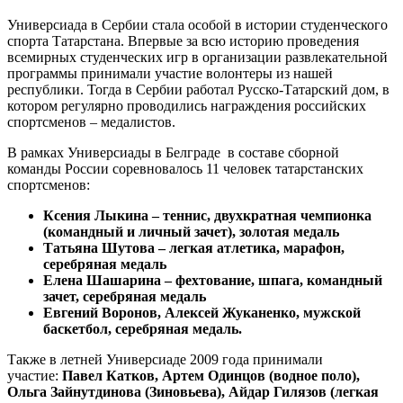
Универсиада в Сербии стала особой в истории студенческого
спорта Татарстана. Впервые за всю историю проведения
всемирных студенческих игр в организации развлекательной
программы принимали участие волонтеры из нашей
республики. Тогда в Сербии работал Русско-Татарский дом, в
котором регулярно проводились награждения российских
спортсменов – медалистов.
В рамках Универсиады в Белграде в составе сборной
команды России соревновалось 11 человек татарстанских
спортсменов:
Ксения Лыкина – теннис, двухкратная чемпионка
(командный и личный зачет), золотая медаль
Татьяна Шутова – легкая атлетика, марафон,
серебряная медаль
Елена Шашарина – фехтование, шпага, командный
зачет, серебряная медаль
Евгений Воронов, Алексей Жуканенко, мужской
баскетбол, серебряная медаль.
Также в летней Универсиаде 2009 года принимали
участие:
Павел Катков, Артем Одинцов (водное поло),
Ольга Зайнутдинова (Зиновьева), Айдар Гилязов (легкая