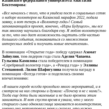
Казанского федерального университета Анастасия
Бектемирова
:
«Все началось с того, что я увидела пост в социальных сетях
о наборе волонтеров на Казанский марафон 2022, подала
заявку, и вот теперь я «Волонтер года»! Самый
запоминающийся проект, конечно, «Игры Будущего», мы все
так многому научились благодаря ему. Я люблю волонтерство
за то, что оно дает возможность ощутить себя частью
большого события, познакомиться со множеством
интересных людей и получить новые впечатления».
В номинации «Открытие года» победу одержал
Азамат
Зайнулин
, тим-лидером года стала
Аделия Чапаева
.
Гульсина Камилова
стала победителем в номинации
«Серебряный волонтер года», а «Рекорд года» у
Эллины
Степановой
.
Лилия Шафигулина
получила награду в
номинации «Всегда готов» и поделилась своими
впечатлениями:
«В нашем городе всегда проходило много мероприятий, и я
смотрела на них стороны и думала: «Почему я не с ними?».
Тогда еще дети были маленькие и не было времени этим
заниматься. И вот спустя время я узнала, что у моего
старшего сына одноклассница занимается волонтерством,
именно она мотивировала меня и сказала, что нужно