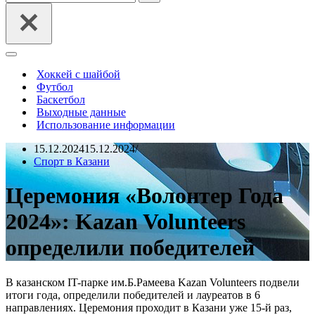
Меню
навигации
Хоккей с шайбой
Футбол
Баскетбол
Выходные данные
Использование информации
15.12.2024
15.12.2024
Спорт в Казани
Церемония «Волонтер Года
2024»: Kazan Volunteers
определили победителей
В казанском IT-парке им.Б.Рамеева Kazan Volunteers подвели
итоги года, определили победителей и лауреатов в 6
направлениях. Церемония проходит в Казани уже 15-й раз,