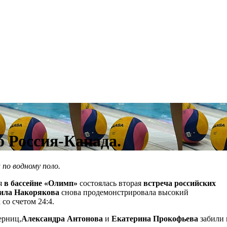
о Россия-Канада.
 по водному поло.
ля
в бассейне «Олимп»
состоялась вторая
встреча российских
ила Накорякова
снова продемонстрировала высокий
со счетом 24:4.
ерниц,
Александра Антонова
и
Екатерина Прокофьева
забили 