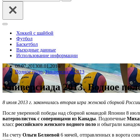
Меню
навигации
Хоккей с шайбой
Футбол
Баскетбол
Выходные данные
Использование информации
08.07.2013
08.01.2014
Водное поло
,
Универсиада-2013
Универсиада 2013. Водное пол
8 июля 2013 г. закончилась вторая игра женской сборной России
После уверенной победы над сборной командой Японии 8 ию
ватерполисток с соперницами из Канады
. Подопечные
Миха
класс
российского женского водного поло
и обыграли канадок 
На счету
Ольги Беляевой
6 мячей, отправленных в ворота соп