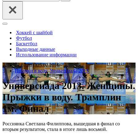
Меню
навигации
Хоккей с шайбой
Футбол
Баскетбол
Выходные данные
Использование информации
07.07.2013
25.02.2016
Прыжки в воду
,
Универсиада-2013
Универсиада 2013. Женщины.
Прыжки в воду. Трамплин
1м. Финал
Россиянка Светлана Филиппова, вышедшая в финал со
вторым результатом, стала в итоге лишь восьмой.