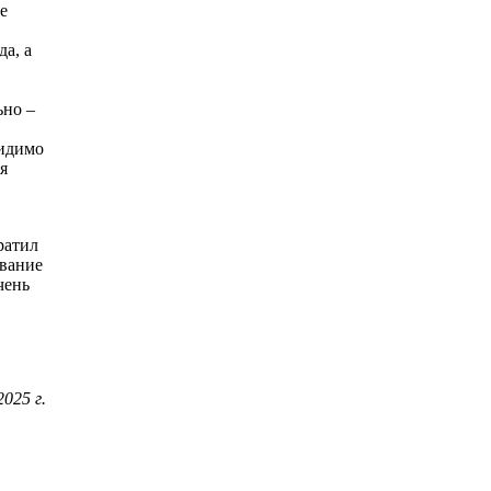
е
а, а
ьно –
видимо
я
ратил
ывание
чень
025 г.