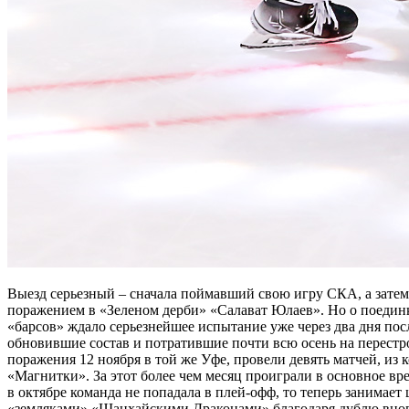
Выезд серьезный – сначала поймавший свою игру СКА, а затем
поражением в «Зеленом дерби» «Салават Юлаев». Но о поединк
«барсов» ждало серьезнейшее испытание уже через два дня по
обновившие состав и потратившие почти всю осень на перестр
поражения 12 ноября в той же Уфе, провели девять матчей, из
«Магнитки». За этот более чем месяц проиграли в основное вр
в октябре команда не попадала в плей-офф, то теперь занимает
«земляками» «Шанхайскими Драконами» благодаря дублю вновь