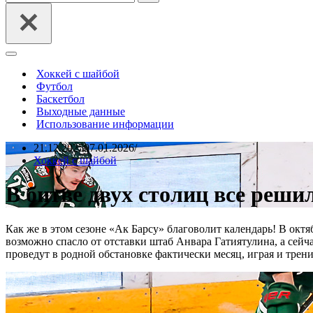
Меню
навигации
Хоккей с шайбой
Футбол
Баскетбол
Выходные данные
Использование информации
21.12.2025
07.01.2026
Хоккей с шайбой
В битве двух столиц все реши
Как же в этом сезоне «Ак Барсу» благоволит календарь! В окт
возможно спасло от отставки штаб Анвара Гатиятулина, а сейч
проведут в родной обстановке фактически месяц, играя и трени