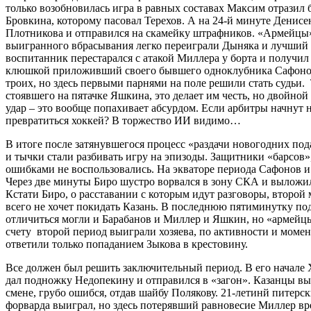
только возобновилась игра в равных составах Максим отразил б
Бровкина, которому пасовал Терехов. А на 24-й минуте Денисе
Плотникова и отправился на скамейку штрафников. «Армейцы»
выигранного вбрасывания легко переиграли Дыняка и лучший 
воспитанник перестарался с атакой Миллера у борта и получи
клюшкой приложивший своего бывшего одноклубника Сафонов
троих, но здесь первыми парнями на поле решили стать судьи.
стоявшего на пятачке Яшкина, это делает им честь, но двойн
удар – это вообще попахивает абсурдом. Если арбитры начнут н
превратиться хоккей? В торжество ИИ видимо…
В итоге после затянувшегося процесс «раздачи новогодних под
и тычки стали разбивать игру на эпизоды. Защитники «барсов»,
ошибками не воспользовались. На экваторе периода Сафонов и
Через две минуты Биро шустро ворвался в зону СКА и выложил
Кстати Биро, о расставании с которым идут разговоры, второй 
всего не хочет покидать Казань. В последнюю пятиминутку п
отличиться могли и Барабанов и Миллер и Яшкин, но «армейцы
счету второй период выиграли хозяева, по активности и момен
ответили только попаданием Зыкова в крестовину.
Все должен был решить заключительный период. В его начале 
дал подножку Недопекину и отправился в «загон». Казанцы выс
смене, грубо ошибся, отдав шайбу Полякову. 21-летинй питерс
форварда выиграл, но здесь потерявший равновесие Миллер вре