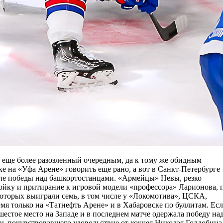
 еще более разозленный очередным, да к тому же обидным
е на «Уфа Арене» говорить еще рано, а вот в Санкт-Петербурге
сле победы над башкортостанцами. «Армейцы» Невы, резко
ойку и притирание к игровой модели «профессора» Ларионова, 
 которых выиграли семь, в том числе у «Локомотива», ЦСКА,
емя только на «Татнефть Арене» и в Хабаровске по буллитам. Ес
 шестое место на Западе и в последнем матче одержала победу на
 почувствовавшего удовольствие от хоккея Николая Голдобина