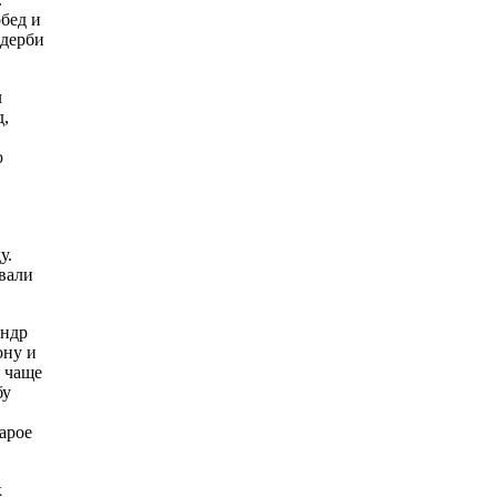
бед и
«дерби
л
д,
ю
у.
овали
андр
ону и
ы чаще
бу
тарое
к