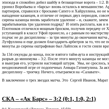
эпизода и спокойно добил шайбу в беззащитные ворота – 1:2. 
уронил Воробьева и «барсы» вновь остались в меньшинстве. 
партнеров, справился с бросками Сапего и Хайруллина, но не м
нападение казанцев, в отличие от первых двух периодов, совсем
сирены казанцы вновь заработали удаление – и, скажите, зачем
зарабатываешь три удаления подряд? И опять расплата, как и в
Плотников отличился мощным броском, получив передачу от Ха
уступающей в классе Уфой пронесло, а с равным по мастерств
подчас не до дисциплины – за три минуты до окончания матча 
Лутфуллина и еще должен благодарить арбитров за то, что не п
минуты до сирены оштрафован был Лайпсик и гости сняли врат
За 134 секунды до конца, после взятого тайм-аута и инструкц
разрыв до минимума – 3:2. После этого минуту казанцы не могл
и выиграв его, устроили настоящий штурм. Увы, не срослось, 
неоднозначной игре от подопечных Анвара Гатиятулина. За акт
дисциплину – троечку. Ничего, отыграемся на «Салавате».
В заключение о трех звездах матча. Это Сергей Иванов, Марат
СКА – «Ак Барс» – 3:2 (0:1, 1:0, 2:1)