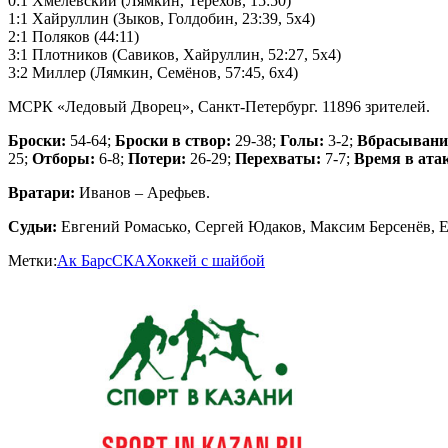
0:1 Хмелевский (Лямкин, Терехов, 15:50)
1:1 Хайруллин (Зыков, Голдобин, 23:39, 5х4)
2:1 Поляков (44:11)
3:1 Плотников (Савиков, Хайруллин, 52:27, 5х4)
3:2 Миллер (Лямкин, Семёнов, 57:45, 6х4)
МСРК «Ледовый Дворец», Санкт-Петербург. 11896 зрителей.
Броски:
54-64;
Броски в створ:
29-38;
Голы:
3-2;
Вбрасывани
25;
Отборы:
6-8;
Потери:
26-29;
Перехваты:
7-7;
Время в ата
Вратари:
Иванов – Арефьев.
Судьи:
Евгений Ромасько, Сергей Юдаков, Максим Берсенёв, 
Метки:
Ак Барс
СКА
Хоккей с шайбой