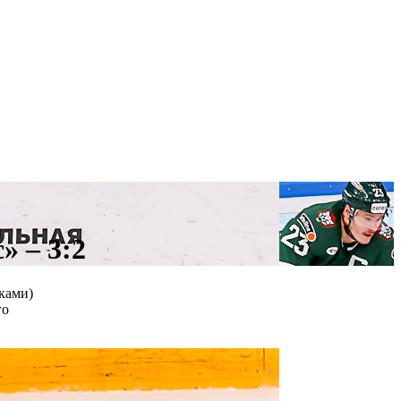
» – 3:2
ками)
го