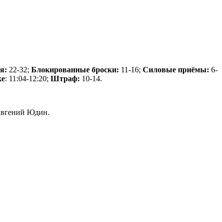
я:
22-32;
Блокированные броски:
11-16;
Силовые приёмы:
6-
ке
: 11:04-12:20;
Штраф:
10-14.
Евгений Юдин.