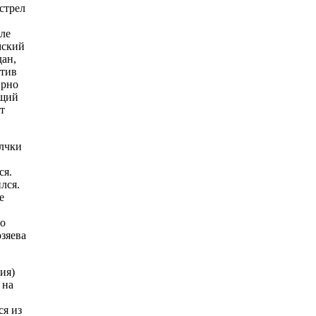
стрел
ле
мский
дан,
отив
ирно
ющий
т
олчки
ся.
лся.
е
По
зяева
ия)
 на
ся из