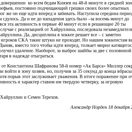
В довершении ко всем бедам Князев на 48-й минуте в средней зон
Арефьев, постоянно подчищающий грешки своих более опытных
ог же он еще идти вперед и забивать. Наступила середина период
 сдулось. Да и не до нападения здесь было –за восемь минут до
 вся эта активность в первые 40 минут если в решающие 20 ты
 случае с реализацией от Хайруллина, последовала незамедлител
йруллина. Да, дисциплина в хоккее решает все – с заметно
у игроков СКА такие штуки не проходят. Но нашим хоккеистам 
Дыняк, вместо того чтобы идти вперед, толкает мирно катящегос
олучил удаление. Наоборот, за выброс шайбы за две с половиной
аря в надежде отыграться.
ий от Константина Шафранова 58-й номер «Ак Барса» Миллер сок
и войти в зону хозяев, но, получив за 35 секунд до конца вбрас
хотя порыв этот заслуживает уважения. В итоге поражение при о
ивность и характер ставим им твердую четверку, за игровую
 Хайруллин и Семен Терехов.
Александр Норден 18 декабря 2