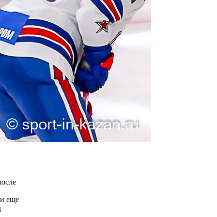
после
ли еще
д
.