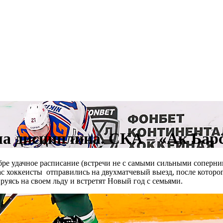
ла дисциплина. СКА – «Ак Барс
ябре удачное расписание (встречи не с самыми сильными соперни
ас хоккеисты отправились на двухматчевый выезд, после которо
руясь на своем льду и встретят Новый год с семьями.