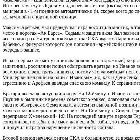
Интерес к матчу в Ледовом подогревался и тем фактом, что в 
выигрыш в 41-м поединке автоматически (и. скорее всего до с
культурной и спортивной столиц».
Максим Арефьев, чья предыдущая игра восхитила многих, в то
место в воротах «Ак Барса». Седьмым защитником был заявлен
всего один раз. На тренерском мостике СКА вместо Ларионов
Бабенко, с фигурой которого (он пополнил «армейский штаб в
очередь в защите.
Игра с первых же минут приняла довольно осторожный, закрыт
защитника, россиянин пошел обыгрывать вратаря, но Иванов 
возможность разыграть лишнего, потому что «армейцы» повтор
Миллер вышел один на один с Ивановым, но, как и Денисенко,
агрессивно и Арефьев дважды спас свою команду. К середине п
Вратари все чаще вступали в игру. На 12-йминуте Иванов взял 
Якушев в былинные времена советского хоккея, благодаря св
едва не обыгрался с Семеновым, а затем из выгодной позиции 
хозяев и закономерно повел в счете. На 16-й минуте Семен Те
переправил Хмелевский- 1:0. На последней минуте периода Тер
соперников, но забить не смог, да и если бы забил, то вряд ли б
и получил штраф за нарушение численного состава.
Второй период начался с игры СКА в большинстве, за время ко