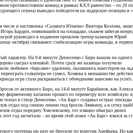
очном противостоянии команд в рамках КХЛ равенство – по 20 по
ледующего сезона) выводил победителя на лидерские позиции в 
м числе и наставника «Салавата Юлаева» Виктора Козлова, заня
 Игорь Бардин, появившийся на площадке, скажем забегая впере
а игрой руководил в недавнем прошлом тренер казанцев Юрий
 конце октября) связывают стабилизацию игры команды, в перву
ый характер. На 9-й минуте Денисенко с Биро вышли на одного
здорово сыграл клюшкой. Почти сразу же казанцы получили
или любимое «барсами» удаление, оказавшись вшестером на льд
 переиграть голкипера не сумел. Хозяева в меньшинстве действ
ериода игра стала раскрываться с обоюдными шансами на успех.
бросок от активного Биро, на 14-й минуте Барабанов, как Алекс
оему фирменному катанию прошел по периметру всю хозяйскую з
не попал в створ Денисенко. «Ак Барс» создавал острые эпизод
рехов отдал под синюю линию под бросок Лямкину, а в сетку шай
ехов отдал передачу Хмелевскому, тот изящно обыграл двоих
ы этот год засчитали – во время этой атаки «Ак Барс» взялся за с
торого питерцы ни разу не бросили по воротам Арефьева. Но ка