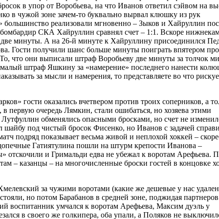
росок в упор от Воробьева, на что Иванов ответил сэйвом на вы
нко в чужой зоне зачем-то буквально вырвал клюшку из рук
 большинство реализовали мгновенно – Зыков и Хайруллин пос
бомбардир СКА Хайруллин сравнял счет – 1:1. Вскоре нижнека
л две минуты. А на 26-й минуте к Хайруллину присоединился Пе
а. Гости получили шанс больше минуты поиграть впятером пр
 То, что они выписали штраф Воробьеву две минуты за толчок м
ой малый штраф Яшкину за «намерение» последнего нанести кол
аказывать за мысли и намерения, то представляете во что рискуе
арков» гости оказались вчетвером против троих соперников, а т
 в первую очередь Лямкин, стали ошибаться, но хозяева этими
 Лутфуллин обменялись опасными бросками, но счет не изменил
 шайбу под чистый бросок Фисенко, но Иванов с задачей справи
матч подряд показывает весьма живой и неплохой хоккей – скоре
одопечные Гатиятулина пошли на штурм крепости Иванова –
» отскочили и Гримальди едва не убежал к воротам Арефьева. 
там – казанцы – на многочисленные броски гостей в концовке хо
Хмелевский за чужими воротами (какие же дешевые у нас удален
тояли, но потом Барабанов в средней зоне, поджидая партнеров
кий воспитанник умчался к воротам Арефьева, Максим дуэль у
зался в своего же голкипера, оба упали, а Поляков не выключил